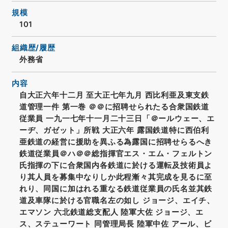
規模
101
組織歴/履歴
外務省
内容
自大正六年十二月 至大正七年九月 西比利亜及東支鉄
道管理一件 第一巻 ＠＠に招聘せられたる合衆国鉄道
従業員 一九一七年十一月二十三日「＠ールウェー、エ
ーヂ、ガゼット」所戦 大正六年 露国鉄道特に西伯利
亜鉄道の経営に援助を異ふる為露国に招聘せらるへき
鉄道従業員＠ハ＠＠総指揮官エス・エム・フェルトン
氏指揮の下に合衆国内各鉄道に於ける運転及技術員よ
り其人員を募集中なりしか此程漸々其完成を見るに至
れり、同国に加はれる重なる鉄道従業員の氏名並其鉄
道及車隊に於ける官職名左の如し ジョージ、エイチ、
エマソン 六北鉄道総支配人 陸軍大佐 ジョージ、エ
ス、ステューワート 同管理局長 陸軍中佐 アール、ビ