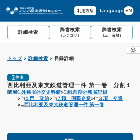
Language
EN
利用方法
辞書検索
辞書検索
詳細検索
（カテゴリ）
（五十音順）
トップ
詳細検索
目録詳細
件名
西比利亜及東支鉄道管理一件 第一巻 分割１
階層
外務省外交史料館
戦前期外務省記録
１門 政治
７類 国際企業
３項 交通
西比利亜及東支鉄道管理一件 第一巻