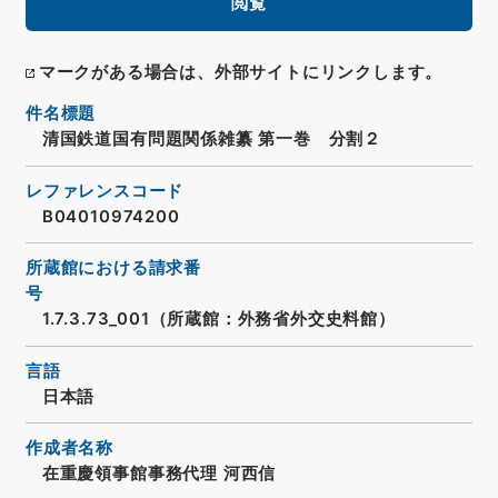
閲覧
マークがある場合は、外部サイトにリンクします。
件名標題
清国鉄道国有問題関係雑纂 第一巻 分割２
レファレンスコード
B04010974200
所蔵館における請求番
号
1.7.3.73_001（所蔵館：外務省外交史料館）
言語
日本語
作成者名称
在重慶領事館事務代理 河西信