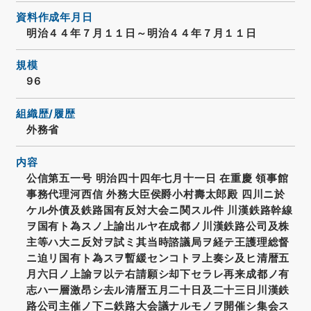
資料作成年月日
明治４４年７月１１日～明治４４年７月１１日
規模
96
組織歴/履歴
外務省
内容
公信第五一号 明治四十四年七月十一日 在重慶 領事館
事務代理河西信 外務大臣侯爵小村壽太郎殿 四川ニ於
ケル外債及鉄路国有反対大会ニ関スル件 川漢鉄路幹線
ヲ国有ト為スノ上諭出ルヤ在成都ノ川漢鉄路公司及株
主等ハ大ニ反対ヲ試ミ其当時諮議局ヲ経テ王護理総督
ニ迫リ国有ト為スヲ暫緩センコトヲ上奏シ及ヒ清暦五
月六日ノ上諭ヲ以テ右請願シ却下セラレ再来成都ノ有
志ハ一層激昂シ去ル清暦五月二十日及二十三日川漢鉄
路公司主催ノ下ニ鉄路大会議ナルモノヲ開催シ集会ス