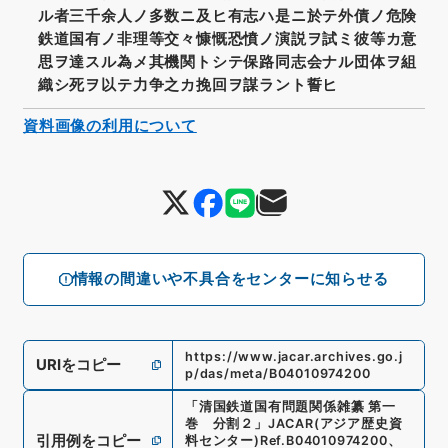
ル者三千余人ノ多数ニ及ヒ有志ハ是ニ於テ外債ノ危険
鉄道国有ノ非理等交々慷慨恐憤ノ演説ヲ試ミ彼等カ意
思ヲ達スル為メ其機関トシテ保路同志会ナル団体ヲ組
織シ死ヲ以テ力争之カ挽回ヲ謀ラント誓ヒ
資料画像の利用について
情報の間違いや不具合をセンターに知らせる
https://www.jacar.archives.go.j
URIをコピー
p/das/meta/B04010974200
「
清国鉄道国有問題関係雑纂 第一
巻 分割２
」
JACAR(アジア歴史資
引用例をコピー
料センター)
Ref.
B04010974200
、