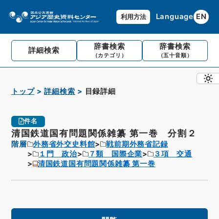
Language
EN
利用方法
辞書検索
辞書検索
詳細検索
（カテゴリ）
（五十音順）
トップ
詳細検索
目録詳細
件名
清国鉄道国有問題関係雑纂 第一巻 分割２
階層
外務省外交史料館
戦前期外務省記録
１門 政治
７類 国際企業
３項 交通
清国鉄道国有問題関係雑纂 第一巻