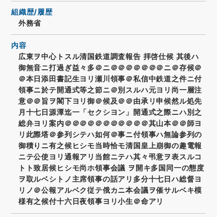
組織歴/履歴
外務省
内容
広東ヲ中心トスル清国鉄道調査報告 拝啓仕候 其後ハ
御無音ニ打過ぎ益々多＠ニ＠＠＠＠＠＠＠ニ＠存候＠
＠本日添田書記生ヨリ瀬川領事＠私信中鉄道之件ニ付
領事ニ於テ開通式等之節ニ＠別スルハ元ヨリ尚一層注
意＠＠旨ヲ閣下ヨリ御＠候及＠＠由承リ申候然ル処先
月十七日源潭迄一「セクシヨン」開通式之際ニハ別之
総弁ヨリ案内＠＠＠＠＠＠＠＠＠＠＠其山本＠＠師ヨ
リ此際塔＠参列シテハ如何＠事ニ付領事ハ無論参列の
御積りニ有之候ヒシモ当時恰モ清国皇上崩御の趣電報
ニテ公使ヨリ通報アリ当館ニテハ其々弔意ヲ表スルコ
トト致居候ヒシモ尚ホ領事会議 ヲ開キ多国同一の態度
ヲ取ルベシトノ主席領事の話アリ多分十七日ハ総督ヨ
リノ＠公報アルベク従テ俄カニ本会議ヲ催サルベキ模
様有之候付十六日夜領事ヨリ小生＠命アリ