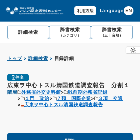
Language
EN
利用方法
辞書検索
辞書検索
詳細検索
（カテゴリ）
（五十音順）
トップ
詳細検索
目録詳細
件名
広東ヲ中心トスル清国鉄道調査報告 分割１
階層
外務省外交史料館
戦前期外務省記録
１門 政治
７類 国際企業
３項 交通
広東ヲ中心トスル清国鉄道調査報告