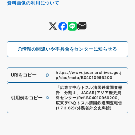
資料画像の利用について
情報の間違いや不具合をセンターに知らせる
https://www.jacar.archives.go.j
URIをコピー
p/das/meta/B04010966200
「
広東ヲ中心トスル清国鉄道調査報
告 分割１
」
JACAR(アジア歴史資
引用例をコピー
料センター)
Ref.
B04010966200
、
広東ヲ中心トスル清国鉄道調査報告
(
1.7.3.62
)
(
外務省外交史料館
)