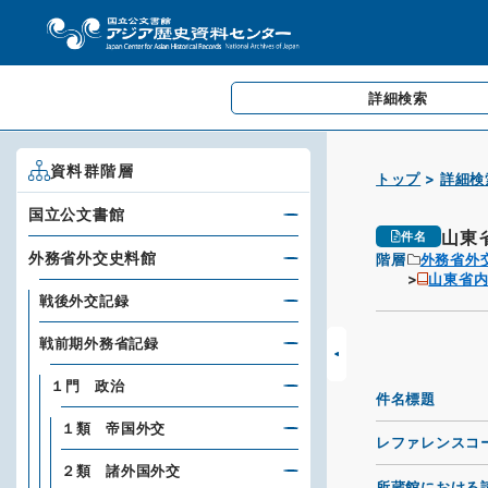
詳細検索
資料群階層
トップ
詳細検
国立公文書館
山東
件名
外務省外交史料館
階層
外務省外
山東省内
戦後外交記録
戦前期外務省記録
１門 政治
件名標題
１類 帝国外交
レファレンスコ
２類 諸外国外交
所蔵館における