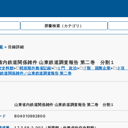
辞書検索
（カテゴリ）
索
目録詳細
省内鉄道関係雑件 山東鉄道調査報告 第二巻 分割１
交史料館
戦前期外務省記録
１門 政治
７類 国際企業
３項
鉄道関係雑件／山東鉄道調査報告 第二巻
山東省内鉄道関係雑件 山東鉄道調査報告 第二巻 分割１
ード
B04010962800
請求番
1.7.3.58-2_002（所蔵館：外務省外交史料館）