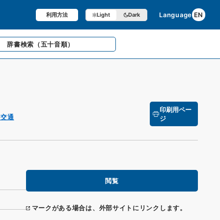
Language
EN
利用方法
Light
Dark
辞書検索
（五十音順）
印刷用ペー
 交通
ジ
閲覧
マークがある場合は、外部サイトにリンクします。