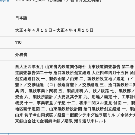
日本語
大正４年４月１５日～大正４年４月１５日
110
外務省
自大正四年五月 山東省内鉄道関係雑件 山東鉄道調査報告 第二巻
道調査報告第二十号 滄口製鉄所創立経過 大正四年四月十五日 
創立経過目次 一、製鉄企業ノ由来 二、製鉄所設立地ノ選定 （
憲トノ交渉経過 （ロ）独逸官憲トノ交渉経過 三、滄口製鉄所ニ
典 四、製鉄事業ト関税 五、製鉄原料 六、鉄ノ販路 七、製鉄部
資金 八、製鉄所設計ノ大要及其予算 九、用地ノ画定 十、工事
概況 十一、事業収益ノ予想 十二、将来ニ関スル意見 付図 一、
地区画予定図 二、山東製鉄所設計図 滄口製鉄所創立経過 一、
由来 坊子＠山両炭砿ノ経営ニ齷齪シテ未ダ他ヲ顧ミル ノ余裕ナ
東鉱山会社モ金嶺鎮＠鉱ノ期限 漸リ逼リ来レルト