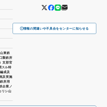
情報の間違いや不具合をセンターに知らせる
 山東鉄
滄口製鉄所
イ）支那官
関スル特
ノ編成及
計画及実施
製鉄所用
製鉄企業ノ
カリシ山