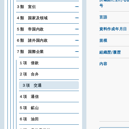
号
３類 宣伝
言語
４類 国家及領域
資料作成年月日
５類 帝国内政
６類 諸外国内政
規模
７類 国際企業
組織歴/履歴
１項 借款
内容
２項 合弁
３項 交通
４項 通信
５項 鉱山
６項 油田