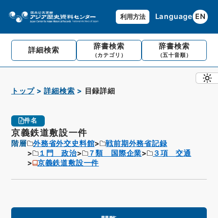
Language
EN
利用方法
辞書検索
辞書検索
詳細検索
（カテゴリ）
（五十音順）
トップ
詳細検索
目録詳細
件名
京義鉄道敷設一件
階層
外務省外交史料館
戦前期外務省記録
１門 政治
７類 国際企業
３項 交通
京義鉄道敷設一件