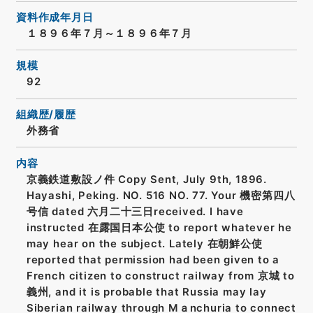
資料作成年月日
１８９６年７月～１８９６年７月
規模
92
組織歴/履歴
外務省
内容
京義鉄道敷設ノ件 Copy Sent, July 9th, 1896.
Hayashi, Peking. NO. 516 NO. 77. Your 機密第四八
号信 dated 六月二十三日received. I have
instructed 在露国日本公使 to report whatever he
may hear on the subject. Lately 在朝鮮公使
reported that permission had been given to a
French citizen to construct railway from 京城 to
義州, and it is probable that Russia may lay
Siberian railway through Mａnchuria to connect