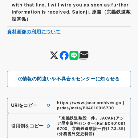
with that line. I will wire you as soon as further
information is received. Saionji. 原書（京義鉄道敷
設関係）
資料画像の利用について
情報の間違いや不具合をセンターに知らせる
https://www.jacar.archives.go.j
URIをコピー
p/das/meta/B04010916700
「
京義鉄道敷設一件
」
JACAR(アジ
ア歴史資料センター)
Ref.
B0401091
引用例をコピー
6700
、
京義鉄道敷設一件
(
1.7.3.35
)
(
外務省外交史料館
)