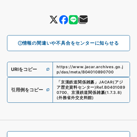
情報の間違いや不具合をセンターに知らせる
https://www.jacar.archives.go.j
URIをコピー
p/das/meta/B04010890700
「
京漢鉄道関係雑纂
」
JACAR(アジ
ア歴史資料センター)
Ref.
B0401089
引用例をコピー
0700
、
京漢鉄道関係雑纂
(
1.7.3.8
)
(
外務省外交史料館
)