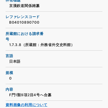
件名標題
京漢鉄道関係雑纂
レファレンスコード
B04010890700
所蔵館における請求番
号
1.7.3.8（所蔵館：外務省外交史料館）
言語
日本語
規模
0
内容
F門1類9項2目4号へ合纂
資料画像の利用について