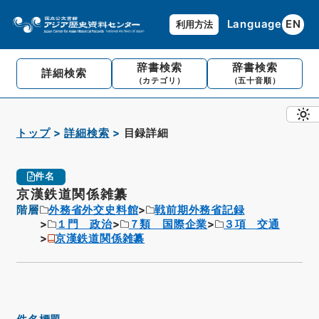
Language
EN
利用方法
辞書検索
辞書検索
詳細検索
（カテゴリ）
（五十音順）
トップ
詳細検索
目録詳細
件名
京漢鉄道関係雑纂
階層
外務省外交史料館
戦前期外務省記録
１門 政治
７類 国際企業
３項 交通
京漢鉄道関係雑纂