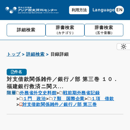
Language
EN
利用方法
辞書検索
辞書検索
詳細検索
（カテゴリ）
（五十音順）
トップ
詳細検索
目録詳細
件名
対支借款関係雑件／銀行ノ部 第三巻 １０．
福建銀行救済ニ関ス...
階層
外務省外交史料館
戦前期外務省記録
１門 政治
７類 国際企業
１項 借款
対支借款関係雑件／銀行ノ部 第三巻