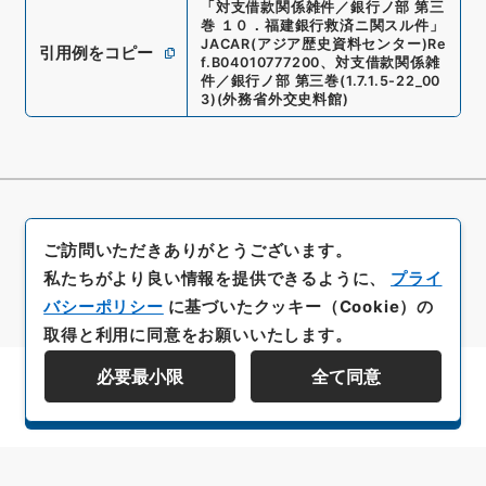
「
対支借款関係雑件／銀行ノ部 第三
巻 １０．福建銀行救済ニ関スル件
」
JACAR(アジア歴史資料センター)
Re
引用例をコピー
f.
B04010777200
、
対支借款関係雑
件／銀行ノ部 第三巻
(
1.7.1.5-22_00
3
)
(
外務省外交史料館
)
ご訪問いただきありがとうございます。
私たちがより良い情報を提供できるように、
プライ
バシーポリシー
に基づいたクッキー（Cookie）の
取得と利用に同意をお願いいたします。
必要最小限
全て同意
資料群階層を表示する
All rights reserved/Copyright©