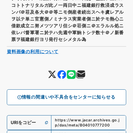
コトトナリタルガ此ノ一両日中ニ福建銀行救済成ラス
ンバ＠荘及各大＠＠等ニモ倒産者続出スヘキ虞レアル
ヲ以テ単ニ官憲側ノミナラス実業者側ニ於テモ熱心ニ
借款成立ニ努メツツアリ但シ＠荘側ニ＠エラルル処ニ
依レバ督軍署ニ於テハ先週中軍餉トシテ数十＠ノ新番
票ヲ福建銀行ヨリ発行セシメタル為
資料画像の利用について
情報の間違いや不具合をセンターに知らせる
https://www.jacar.archives.go.j
URIをコピー
p/das/meta/B04010777200