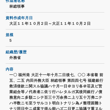
作成者名称
林総領事
資料作成年月日
大正１１年１０月２日～大正１１年１０月２日
規模
5
組織歴/履歴
外務省
内容
一〇 福州発 大正十一年十月二日後七、〇〇 本省着 前
五、二五 内田外務大臣 林総領事 第四四七号 福建銀行
救済借款ニ関スル協議ハ十月一日＠ヨリ各＠荘及ビ営
業組合等ノ代表者ニ依リ行ハレタルガ其後同銀行ノ債
務意向ニ多額ニシテ百三十万余弗ニ上リ五十万弗ニテ
ハ半数ニモ至ラサルコト明白トナリシ為メ整理困難ト
ナリ同日中ニ成案ヲ得ル能ハズ二日更ニ協議ヲ重ヌル