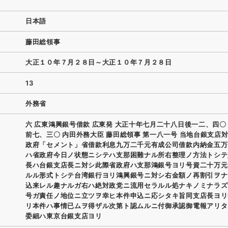
日本語
藤田総領事
大正１０年７月２８日～大正１０年７月２８日
13
外務省
六 広東鴻興銀号借款 広東発 大正十年七月二十八日後一二、四〇
前七、三〇 内田外務大臣 藤田総領事 第一八一号 当地台銀支店
政府「セメント」省借款利息九万二千元有成公司借款内納金五万
ハ省政府今日ノ状態ニシテハ支那困難ナル所右整理ノ方法トシテ
長ハ台銀支店長ニ対シ此際省政府ハ支那鴻銀号ヨリ号資二十万元
ルル形式トシテ台湾銀行ヨリ鴻興銀号ニ対シ右金額ノ再割引ヲナ
込来レル趣ナルガ右ハ絶対政党ニ流用セラルル処ナキノミナラズ
号ガ責任ノ地位ニ立ツヲ幸ヒ本件申込ニ応シタキ旨同支店長ヨリ
リ本件ハ事情已ムヲ得ザル次第ト認ムルニ付御承認御電報アリタ
委細ハ東京台銀支店ヨリ