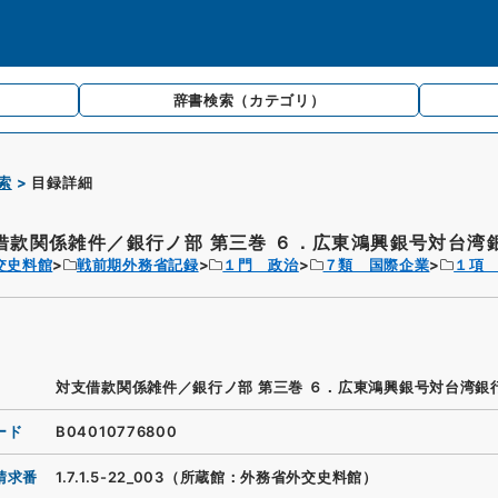
辞書検索
（カテゴリ）
索
目録詳細
借款関係雑件／銀行ノ部 第三巻 ６．広東鴻興銀号対台湾銀.
交史料館
戦前期外務省記録
１門 政治
７類 国際企業
１項
対支借款関係雑件／銀行ノ部 第三巻 ６．広東鴻興銀号対台湾銀
ード
B04010776800
請求番
1.7.1.5-22_003（所蔵館：外務省外交史料館）