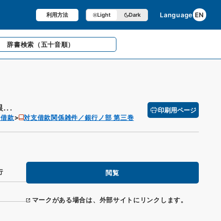
Language
EN
利用方法
Light
Dark
辞書検索
（五十音順）
..
印刷用ページ
 借款
対支借款関係雑件／銀行ノ部 第三巻
行
閲覧
マークがある場合は、外部サイトにリンクします。