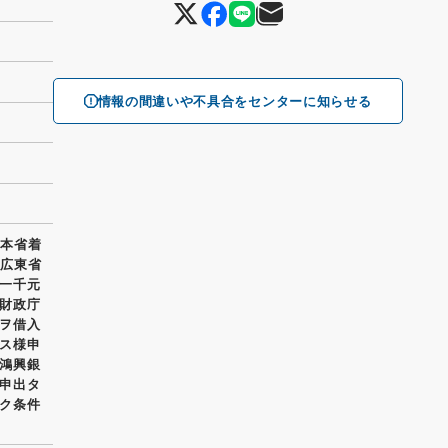
情報の間違いや不具合をセンターに知らせる
 本省着
対広東省
一千元
財政庁
ヲ借入
ス様申
鴻興銀
申出タ
ク条件