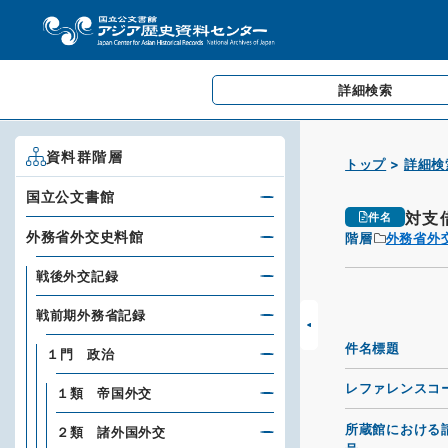
詳細検索
資料群階層
トップ
詳細検
国立公文書館
対支
件名
外務省外交史料館
階層
外務省外
戦後外交記録
戦前期外務省記録
件名標題
１門 政治
レファレンスコ
１類 帝国外交
所蔵館における
２類 諸外国外交