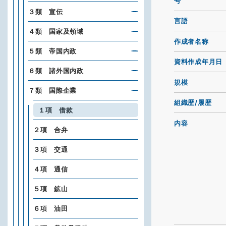
号
３類 宣伝
言語
４類 国家及領域
作成者名称
５類 帝国内政
資料作成年月日
６類 諸外国内政
規模
７類 国際企業
組織歴/履歴
１項 借款
内容
２項 合弁
３項 交通
４項 通信
５項 鉱山
６項 油田