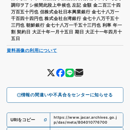
調印ヲ了シ候間此段上申候也 左記 金額 金二百三十四
万百五十円也 但株式会社日本興業銀行 金七十八万一
千百四十四円也 株式会社台湾銀行 金七十八万千五十
三円也 朝鮮銀行 金七十八万一千五十三円也 利率 年一
割 契約日 大正十年一月十五日 期日 大正十一年四月十
五日
資料画像の利用について
情報の間違いや不具合をセンターに知らせる
https://www.jacar.archives.go.j
URIをコピー
p/das/meta/B04010776700