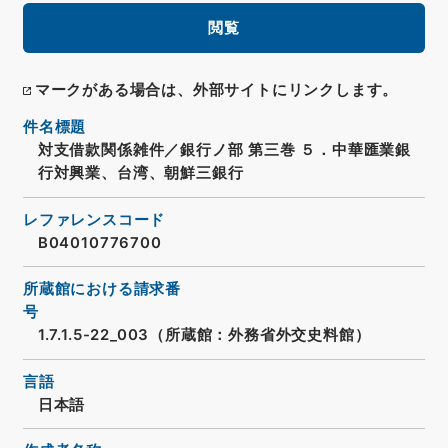
閲覧
マークがある場合は、外部サイトにリンクします。
件名標題
対支借款関係雑件／銀行ノ部 第三巻 ５．中華匯業銀
行対興業、台湾、朝鮮三銀行
レファレンスコード
B04010776700
所蔵館における請求番
号
1.7.1.5-22_003（所蔵館：外務省外交史料館）
言語
日本語