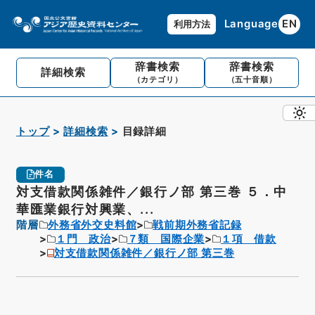
Language
EN
利用方法
辞書検索
辞書検索
詳細検索
（カテゴリ）
（五十音順）
トップ
詳細検索
目録詳細
件名
対支借款関係雑件／銀行ノ部 第三巻 ５．中
華匯業銀行対興業、...
階層
外務省外交史料館
戦前期外務省記録
１門 政治
７類 国際企業
１項 借款
対支借款関係雑件／銀行ノ部 第三巻