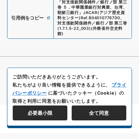
「
対支借款関係雑件／銀行ノ部 第三
巻 ５．中華匯業銀行対興業、台湾、
朝鮮三銀行
」
JACAR(アジア歴史資
引用例をコピー
料センター)
Ref.
B04010776700
、
対支借款関係雑件／銀行ノ部 第三巻
(
1.7.1.5-22_003
)
(
外務省外交史料
館
)
ご訪問いただきありがとうございます。
私たちがより良い情報を提供できるように、
プライ
バシーポリシー
に基づいたクッキー（Cookie）の
取得と利用に同意をお願いいたします。
必要最小限
全て同意
資料群階層を表示する