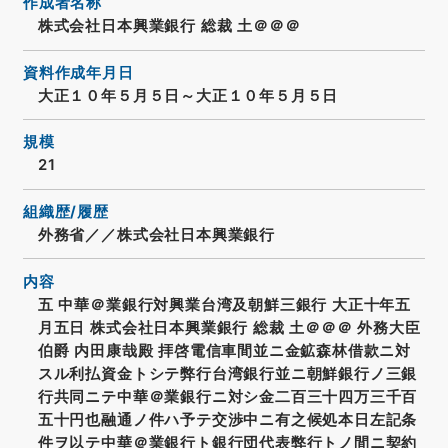
作成者名称
株式会社日本興業銀行 総裁 土＠＠＠
資料作成年月日
大正１０年５月５日～大正１０年５月５日
規模
21
組織歴/履歴
外務省／／株式会社日本興業銀行
内容
五 中華＠業銀行対興業台湾及朝鮮三銀行 大正十年五
月五日 株式会社日本興業銀行 総裁 土＠＠＠ 外務大臣
伯爵 内田康哉殿 拝啓電信車間並ニ金鉱森林借款ニ対
スル利払資金トシテ弊行台湾銀行並ニ朝鮮銀行ノ三銀
行共同ニテ中華＠業銀行ニ対シ金二百三十四万三千百
五十円也融通ノ件ハ予テ交渉中ニ有之候処本日左記条
件ヲ以テ中華＠業銀行ト銀行団代表弊行トノ間ニ契約