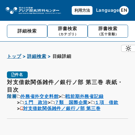
Language
EN
利用方法
辞書検索
辞書検索
詳細検索
（カテゴリ）
（五十音順）
トップ
詳細検索
目録詳細
件名
対支借款関係雑件／銀行ノ部 第三巻 表紙・
目次
階層
外務省外交史料館
戦前期外務省記録
１門 政治
７類 国際企業
１項 借款
対支借款関係雑件／銀行ノ部 第三巻