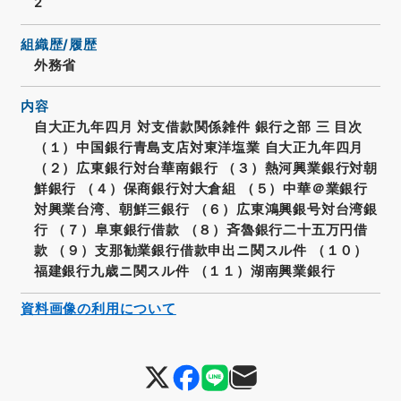
2
組織歴/履歴
外務省
内容
自大正九年四月 対支借款関係雑件 銀行之部 三 目次
（１）中国銀行青島支店対東洋塩業 自大正九年四月
（２）広東銀行対台華南銀行 （３）熱河興業銀行対朝
鮮銀行 （４）保商銀行対大倉組 （５）中華＠業銀行
対興業台湾、朝鮮三銀行 （６）広東鴻興銀号対台湾銀
行 （７）阜東銀行借款 （８）斉魯銀行二十五万円借
款 （９）支那勧業銀行借款申出ニ関スル件 （１０）
福建銀行九歳ニ関スル件 （１１）湖南興業銀行
資料画像の利用について