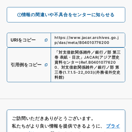
情報の間違いや不具合をセンターに知らせる
https://www.jacar.archives.go.j
URIをコピー
p/das/meta/B04010776200
「
対支借款関係雑件／銀行ノ部 第三
巻 表紙・目次
」
JACAR(アジア歴史
資料センター)
Ref.
B0401077620
引用例をコピー
0
、
対支借款関係雑件／銀行ノ部 第
三巻
(
1.7.1.5-22_003
)
(
外務省外交史
料館
)
ご訪問いただきありがとうございます。
私たちがより良い情報を提供できるように、
プライ