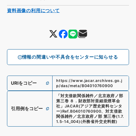
資料画像の利用について
情報の間違いや不具合をセンターに知らせる
https://www.jacar.archives.go.j
URIをコピー
p/das/meta/B04010760900
「
対支借款関係雑件／北京政府ノ部
第三巻 ８．財政部対亜細亜煙草会
社
」
JACAR(アジア歴史資料センタ
引用例をコピー
ー)
Ref.
B04010760900
、
対支借款
関係雑件／北京政府ノ部 第三巻
(
1.7.
1.5-14_004
)
(
外務省外交史料館
)