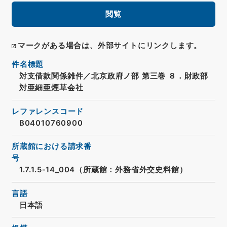
閲覧
マークがある場合は、外部サイトにリンクします。
件名標題
対支借款関係雑件／北京政府ノ部 第三巻 ８．財政部
対亜細亜煙草会社
レファレンスコード
B04010760900
所蔵館における請求番
号
1.7.1.5-14_004（所蔵館：外務省外交史料館）
言語
日本語