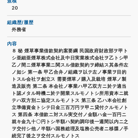
規模
20
組織歴/履歴
外務省
内容
８ 秘 煙草事業借款契約案要綱 民国政府財政部ヲ甲ト
シ亜細亜煙草株式会社及中日実業株式会社ヲ乙トシ甲
乙ノ間ニ煙草事業ニ関スル借款契約ヲ締結ス其条件左
ノ如シ 第一条 甲乙合弁ノ組織ヲ以テ左ノ事業ヲ目的
トスル会社ヲ創立ス 需要煙草ノ購入及栽培 煙草ノ製
造及販売 第二条 本会社ノ事業ハ甲乙双方ニ於テ適当
ト認メタル時機ニ於テ開業スルモノトシ所用資本ニ就
テハ双方別ニ協定スルモノトス 第三条 乙ハ本会社創
立準備資金トシテ日金三百万円ヲ甲ニ貸付クルモノト
ス 第四条 本借款ニ対スル実交付ノ金額ハ金一百円ニ
就キ金九十〇円トシ半額ハ契約調印後一週間以内ニ之
ヲ交付シ他ノ半額ハ国務総理及塩務公売者ニ移牒ノ手
続完了後之ヲ交付スルモノトス