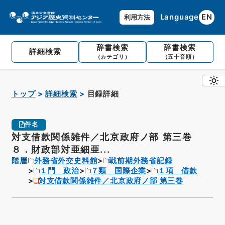
Language
EN
利用方法
辞書検索
辞書検索
詳細検索
（カテゴリ）
（五十音順）
トップ
詳細検索
目録詳細
件名
対支借款関係雑件／北京政府ノ部 第三巻
８．財政部対亜細亜...
階層
外務省外交史料館
戦前期外務省記録
１門 政治
７類 国際企業
１項 借款
対支借款関係雑件／北京政府ノ部 第三巻