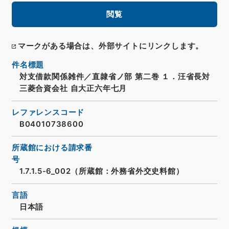
閲覧
マークがある場合は、外部サイトにリンクします。
件名標題
対支借款関係雑件／直隷省ノ部 第二巻 １．汪省長対
三菱合資会社 自大正六年七月
レファレンスコード
B04010738600
所蔵館における請求番
号
1.7.1.5-6_002（所蔵館：外務省外交史料館）
言語
日本語