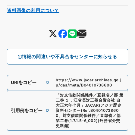
資料画像の利用について
情報の間違いや不具合をセンターに知らせる
https://www.jacar.archives.go.j
URIをコピー
p/das/meta/B04010738600
「
対支借款関係雑件／直隷省ノ部 第
二巻 １．汪省長対三菱合資会社 自
大正六年七月
」
JACAR(アジア歴史
引用例をコピー
資料センター)
Ref.
B0401073860
0
、
対支借款関係雑件／直隷省ノ部
第二巻
(
1.7.1.5-6_002
)
(
外務省外交
史料館
)