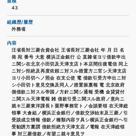
規模
43
組織歴/履歴
外務省
内容
汪省長対三菱合資会社 王省長対三菱会社 年 月 日 名
発 宛 番号 大意 横浜正金銀行 公 直隷省ヨリ借款申出
ニ関シ在北京小田切及天津支店ト本店間往復電信 同上
ニ対シ拒絶及再度依頼ニ対スル措置方ニ官シ天津支店
ヨリ小田切ヘノ照会 在支公使 電 借款引受方申出ニ対
シ小田切ト意見交換及同人ノ措置振稟報 電 北京政府
側借款ニ対スル帝国ノ方針ニ関シ通報 受機 金貸貸付
ニ関スル天津電報 雑 借款引受ニ関スル政府ノ意向ニ
就キ三菱東洋課長ト粟野事務官トノ会談要領 在天津総
領事 大倉組ノ横浜正金銀行ノ借款交渉始末及三菱ノ引
受談成立情報 借款ノ種類内容ヲ具シ横浜正金銀行ヘ引
受勧誘方稟謂 借款拒絶方天津支店ノ電報 在天津総領
事 対三菱借款ノ有望ニ就キ意見ヲ