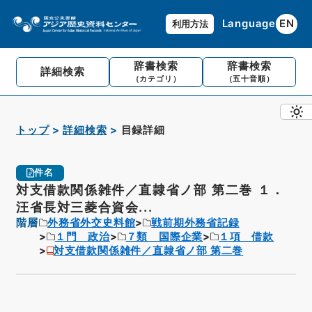
Language
EN
利用方法
辞書検索
辞書検索
詳細検索
（カテゴリ）
（五十音順）
トップ
詳細検索
目録詳細
件名
対支借款関係雑件／直隷省ノ部 第二巻 １．
汪省長対三菱合資会...
階層
外務省外交史料館
戦前期外務省記録
１門 政治
７類 国際企業
１項 借款
対支借款関係雑件／直隷省ノ部 第二巻