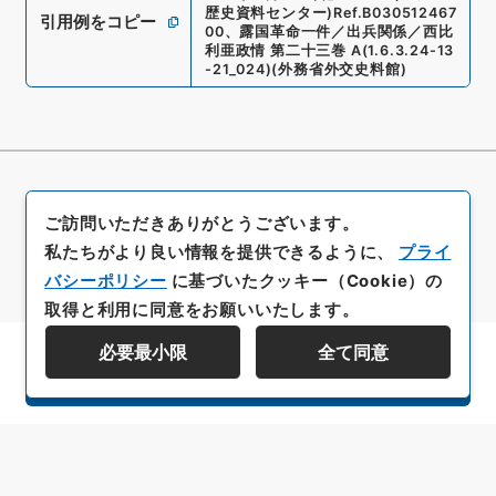
歴史資料センター)
Ref.
B030512467
引用例をコピー
00
、
露国革命一件／出兵関係／西比
利亜政情 第二十三巻 A
(
1.6.3.24-13
-21_024
)
(
外務省外交史料館
)
ご訪問いただきありがとうございます。
私たちがより良い情報を提供できるように、
プライ
バシーポリシー
に基づいたクッキー（Cookie）の
取得と利用に同意をお願いいたします。
必要最小限
全て同意
資料群階層を表示する
All rights reserved/Copyright©
Japan Center for Asian Historical Records