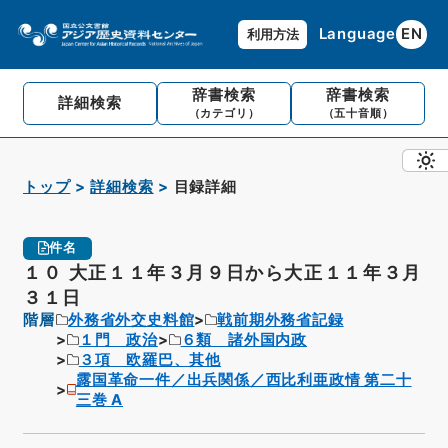
Language
EN
利用方法
辞書検索
辞書検索
詳細検索
（カテゴリ）
（五十音順）
トップ
詳細検索
目録詳細
件名
１０ 大正１１年３月９日から大正１１年３月
３１日
階層
外務省外交史料館
戦前期外務省記録
１門 政治
６類 諸外国内政
３項 欧羅巴、其他
露国革命一件／出兵関係／西比利亜政情 第二十
三巻 A