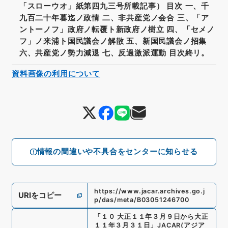
「スローウオ」紙第四九三号所載記事） 目次 一、千
九百二十年暮迄ノ政情 二、非共産党ノ会合 三、「ア
ントーノフ」政府ノ転覆ト新政府ノ樹立 四、「セメノ
フ」ノ来浦ト国民議会ノ解散 五、新国民議会ノ招集
六、共産党ノ勢力減退 七、反過激派運動 目次終リ。
資料画像の利用について
情報の間違いや不具合をセンターに知らせる
https://www.jacar.archives.go.j
URIをコピー
p/das/meta/B03051246700
「
１０ 大正１１年３月９日から大正
１１年３月３１日
」
JACAR(アジア