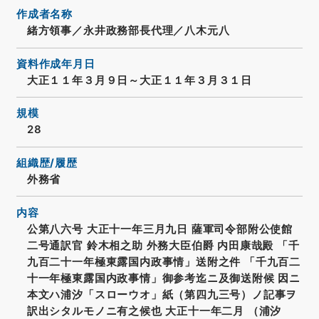
作成者名称
緒方領事／永井政務部長代理／八木元八
資料作成年月日
大正１１年３月９日～大正１１年３月３１日
規模
28
組織歴/履歴
外務省
内容
公第八六号 大正十一年三月九日 薩軍司令部附公使館
二号通訳官 鈴木相之助 外務大臣伯爵 内田康哉殿 「千
九百二十一年極東露国内政事情」送附之件 「千九百二
十一年極東露国内政事情」御参考迄ニ及御送附候 因ニ
本文ハ浦汐「スローウオ」紙（第四九三号）ノ記事ヲ
訳出シタルモノニ有之候也 大正十一年二月 （浦汐