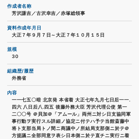
作成者名称
芳沢謙吉／古沢幸吉／赤塚総領事
資料作成年月日
大正７年９月７日～大正７年１０月１５日
規模
30
組織歴/履歴
外務省
内容
一一七五〇暗 北京発 本省着 大正七年九月七日后一一.
四六 八日后八.四五 後藤外務大臣 芳沢代理公使 第一
二〇〇号 ＠貝加＠「アムール」両州ニ対シ日支協同軍
事行動ヲ実行スル詳細ノ協定ニ付テハ予テ当館斎藤中
将ト支那当局トノ間ニ商議中ノ所結局支那側ニ於テ＠
方提議ニ全部同意ヲ表シ日本側ニ於テ直チニ実行ニ着