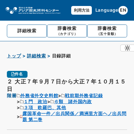
Language
EN
利用方法
辞書検索
辞書検索
詳細検索
（カテゴリ）
（五十音順）
トップ
詳細検索
目録詳細
件名
２ 大正７年９月７日から大正７年１０月１５
日
階層
外務省外交史料館
戦前期外務省記録
１門 政治
６類 諸外国内政
３項 欧羅巴、其他
露国革命一件／出兵関係／満洲里方面ヘノ出兵問
題 第二巻