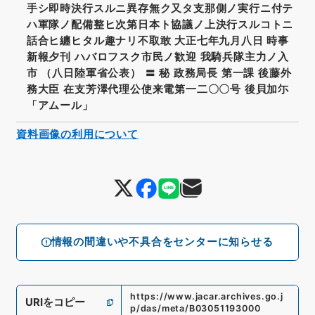
手シ即時決行スルニ異存無ク又タ支那側ノ実行ニ付テ
ハ軍隊ノ配備整ヒ次第日本ト協議ノ上決行スルコトニ
話合ヒ纏ヒタル趣ナリ不取敢 大正七年九月八日 時事
新報夕刊 ハバロフスク市民ノ歓迎 我騎兵隊主力ノ入
市 （八日陸軍省公表） 〓 秘 政務局長 第一課 後藤外
務大臣 在支芳澤代理公使来電第一二〇〇号 後貝加尓
「アムール」
資料画像の利用について
情報の間違いや不具合をセンターに知らせる
https://www.jacar.archives.go.j
URIをコピー
p/das/meta/B03051193000