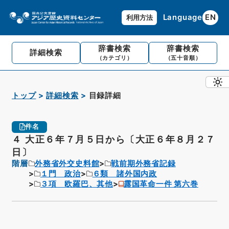
Language
EN
利用方法
辞書検索
辞書検索
詳細検索
（カテゴリ）
（五十音順）
トップ
詳細検索
目録詳細
件名
４ 大正６年７月５日から〔大正６年８月２７
日〕
階層
外務省外交史料館
戦前期外務省記録
１門 政治
６類 諸外国内政
３項 欧羅巴、其他
露国革命一件 第六巻