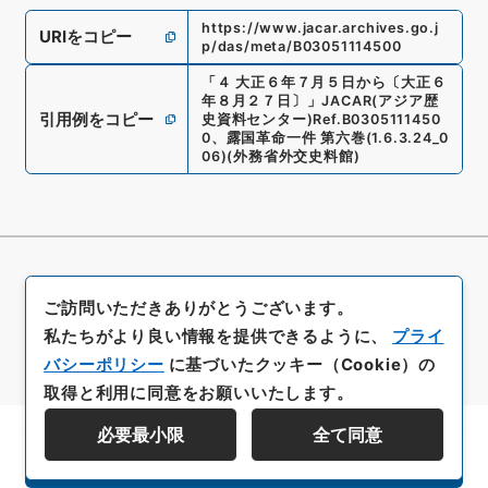
https://www.jacar.archives.go.j
URIをコピー
p/das/meta/B03051114500
「
４ 大正６年７月５日から〔大正６
年８月２７日〕
」
JACAR(アジア歴
引用例をコピー
史資料センター)
Ref.
B0305111450
0
、
露国革命一件 第六巻
(
1.6.3.24_0
06
)
(
外務省外交史料館
)
ご訪問いただきありがとうございます。
私たちがより良い情報を提供できるように、
プライ
バシーポリシー
に基づいたクッキー（Cookie）の
取得と利用に同意をお願いいたします。
必要最小限
全て同意
資料群階層を表示する