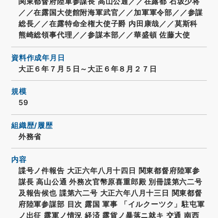
関東都督府陸軍参謀長 高山公通／／在露都 石坂少将
／／在露国大使館附海軍武官／／加軍軍令部／／参謀
総長／／在露特命全権大使子爵 内田康哉／／莫斯科
熊崎総領事代理／／参謀本部／／華盛頓 佐藤大使
資料作成年月日
大正６年７月５日～大正６年８月２７日
規模
59
組織歴/履歴
外務省
内容
諜号ノ件報告 大正六年八月十四日 関東都督府陸軍参
謀長 高山公通 外務次官幣原喜重郎殿 別冊諜第六二号
及報告候也 諜第六二号 大正六年八月十三日 関東都督
府陸軍参謀部 目次 露国 軍事 「イルクーツク」駐屯軍
ノ出征 露軍ノ情況 経済 露貨ノ暴落ニ就キ 交通 南西