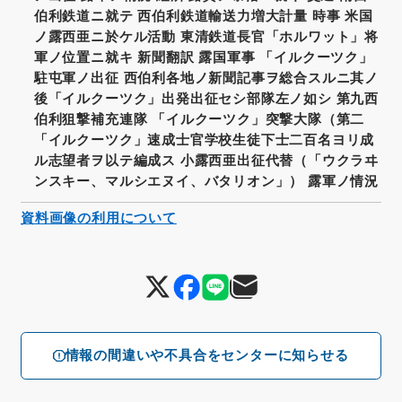
伯利鉄道ニ就テ 西伯利鉄道輸送力増大計量 時事 米国
ノ露西亜ニ於ケル活動 東清鉄道長官「ホルワット」将
軍ノ位置ニ就キ 新聞翻訳 露国軍事 「イルクーツク」
駐屯軍ノ出征 西伯利各地ノ新聞記事ヲ総合スルニ其ノ
後「イルクーツク」出発出征セシ部隊左ノ如シ 第九西
伯利狙撃補充連隊 「イルクーツク」突撃大隊（第二
「イルクーツク」速成士官学校生徒下士二百名ヨリ成
ル志望者ヲ以テ編成ス 小露西亜出征代替（「ウクラヰ
ンスキー、マルシエヌイ、バタリオン」） 露軍ノ情況
資料画像の利用について
情報の間違いや不具合をセンターに知らせる