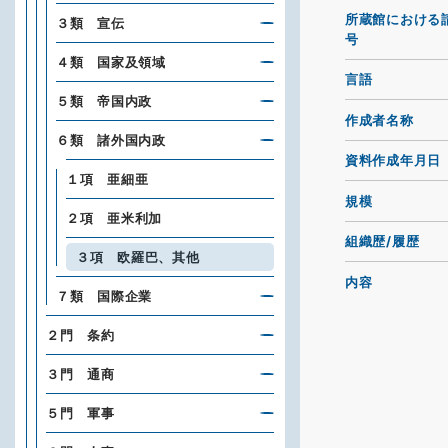
所蔵館における
３類 宣伝
号
４類 国家及領域
言語
５類 帝国内政
作成者名称
６類 諸外国内政
資料作成年月日
１項 亜細亜
規模
２項 亜米利加
組織歴/履歴
３項 欧羅巴、其他
内容
７類 国際企業
２門 条約
３門 通商
５門 軍事