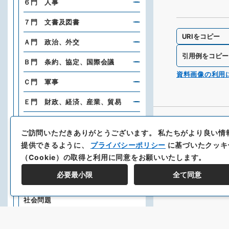
６門 人事
７門 文書及図書
URIをコピー
Ａ門 政治、外交
引用例をコピー
Ｂ門 条約、協定、国際会議
資料画像の利用
Ｃ門 軍事
Ｅ門 財政、経済、産業、貿易
Ｆ門 交通、通信
ご訪問いただきありがとうございます。
私たちがより良い情
Ｇ門 都市、港湾、土木、建築、
提供できるように、
プライバシーポリシー
に基づいたクッキ
土地、建物
（Cookie）の取得と利用に同意をお願いいたします。
Ｈ門 東方文化事業
必要最小限
全て同意
Ｉ門 文化、宗教、衛生、労働及
社会問題
Ｍ門 官制、官職