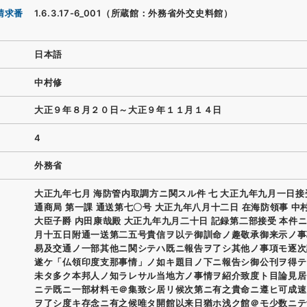
請求番
1.6.3.17-6_001（所蔵館：外務省外交史料館）
日本語
中村修
大正９年８月２０日～大正９年１１月１４日
4
外務省
大正九年七月 海防管内取調方ニ関スル件 七 大正九年九月一日接
通商局 第一課 通送第七〇号 大正九年八月十二日 在海防領事 中
大臣子爵 内田康哉殿 大正九年九月二十日 記録第二部接受 本件
月十五日附通一送第二五号貴信ヲ以テ御訓命ノ趣敬承御来示ノ事
易及交通ノ一部其他ニ関シテハ既ニ報告ヲ了シ其他ノ事項モ逐次
遂ケ「仏領印度支那事情」ノ如キ題目ノ下ニ報告シ御公刊ヲ得テ
未タ多ク本邦人ノ知ラレサル当地方ノ事情ヲ紹介致度ト目論見居
ニテ既ニ一部材料モ＠集致シ居リ候次第ニ有之貴命ニ遵ヒ可成速
ヲ了シ度キ存念ニ有之候唯タ開館以来日猶ホ浅ク館＠モ少数ニテ