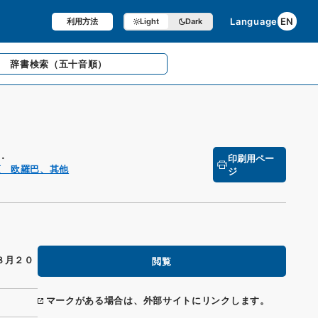
Language
EN
利用方法
Light
Dark
辞書検索
（五十音順）
.
印刷用ペー
項 欧羅巴、其他
ジ
８月２０
閲覧
マークがある場合は、外部サイトにリンクします。