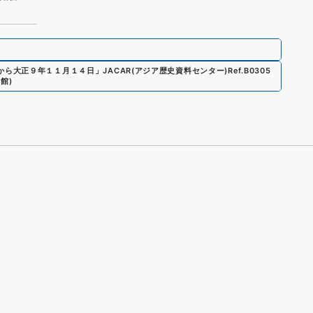
から大正９年１１月１４日
」
JACAR(アジア歴史資料センター)
Ref.
B0305
料館
)
s