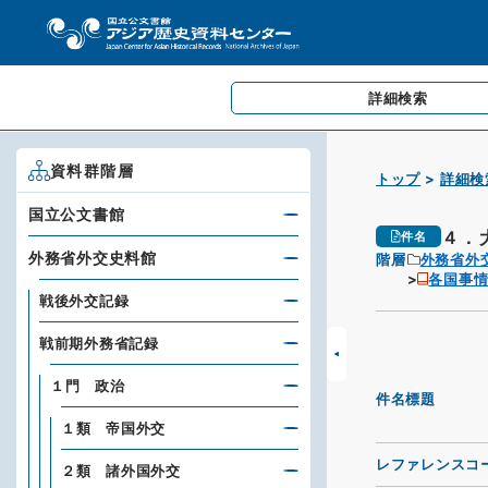
詳細検索
資料群階層
トップ
詳細検
国立公文書館
４．
件名
外務省外交史料館
階層
外務省外
各国事情
戦後外交記録
戦前期外務省記録
１門 政治
件名標題
１類 帝国外交
レファレンスコ
２類 諸外国外交