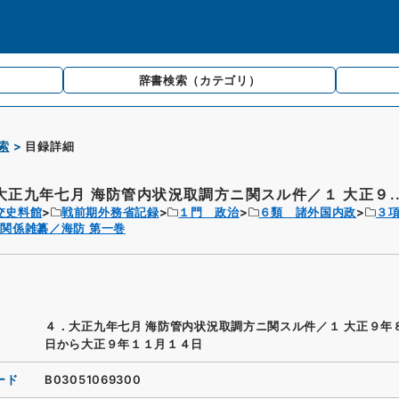
辞書検索
（カテゴリ）
索
目録詳細
大正九年七月 海防管内状況取調方ニ関スル件／１ 大正９..
交史料館
戦前期外務省記録
１門 政治
６類 諸外国内政
３
関係雑纂／海防 第一巻
４．大正九年七月 海防管内状況取調方ニ関スル件／１ 大正９年
日から大正９年１１月１４日
ード
B03051069300