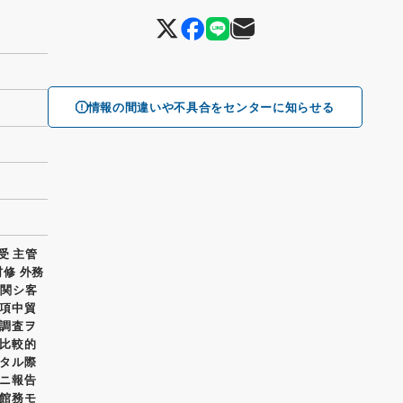
情報の間違いや不具合をセンターに知らせる
受 主管
村修 外務
ニ関シ客
項中貿
調査ヲ
比較的
タル際
ニ報告
館務モ