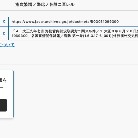
漸次繁増ノ際此ノ各般ニ亘レル
https://www.jacar.archives.go.jp/das/meta/B03051069300
「
４．大正九年七月 海防管内状況取調方ニ関スル件／１ 大正９年８月２０日
1069300
、
各国事情関係雑纂／海防 第一巻
(
1.6.3.17-6_001
)
(
外務省外交史
について
報を
ー
All rights reserved/Copyright©
Japan Center for Asian Historical Record