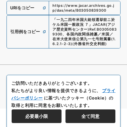
https://www.jacar.archives.go.j
URIをコピー
p/das/meta/B03050839300
「
一九二四年米国大統領選挙前ニ於
ケル米国一般政況 ７
」
JACAR(アジ
ア歴史資料センター)
Ref.
B0305083
引用例をコピー
9300
、
各国内政関係雑纂／米国／
在米大使来信公第九一七号附属書
(
1.
6.2.1-2-3
)
(
外務省外交史料館
)
ご訪問いただきありがとうございます。
私たちがより良い情報を提供できるように、
プライ
バシーポリシー
に基づいたクッキー（Cookie）の
取得と利用に同意をお願いいたします。
必要最小限
全て同意
資料群階層を表示する