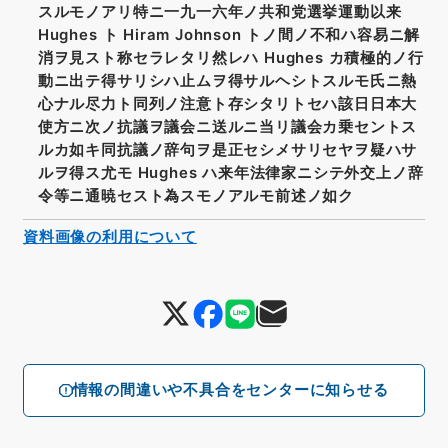
スルモノアリ特ニ一九一六年ノ共和党選挙運動以来
Hughes ト Hiram Johnson トノ間ノ不和ハ容易ニ解
消ヲ見スト称セラレタリ然レハ Hughes カ積極的ノ行
動ニ出テ得サリシハ止ムヲ得サルヘシトスルモ氏ニ熱
心ナル尽力ト同列ノ注意ト存シタリトセハ該日日本大
使方ニ次ノ抗議ヲ議会ニ送ルニ当リ議会カ乗セントス
ルカ如キ同抗議ノ辞句ヲ是正セシメサリセヤヲ疑ハサ
ルヲ得ス尤モ Hughes ハ来年法律家ニシテ外交上ノ辞
令等ニ通暁セスト為スモノアルモ前述ノ如ク
資料画像の利用について
情報の間違いや不具合をセンターに知らせる