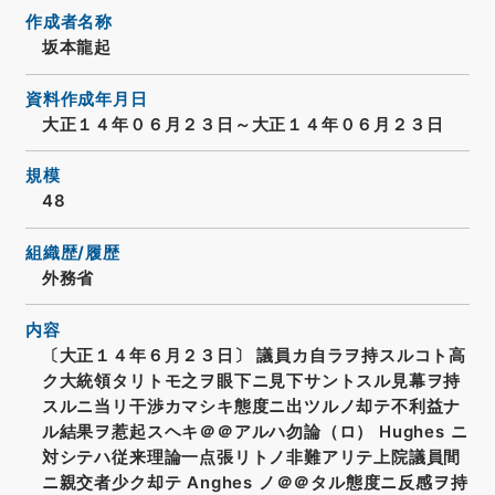
作成者名称
坂本龍起
資料作成年月日
大正１４年０６月２３日～大正１４年０６月２３日
規模
48
組織歴/履歴
外務省
内容
〔大正１４年６月２３日〕 議員カ自ラヲ持スルコト高
ク大統領タリトモ之ヲ眼下ニ見下サントスル見幕ヲ持
スルニ当リ干渉カマシキ態度ニ出ツルノ却テ不利益ナ
ル結果ヲ惹起スヘキ＠＠アルハ勿論（ロ） Hughes ニ
対シテハ従来理論一点張リトノ非難アリテ上院議員間
ニ親交者少ク却テ Anghes ノ＠＠タル態度ニ反感ヲ持