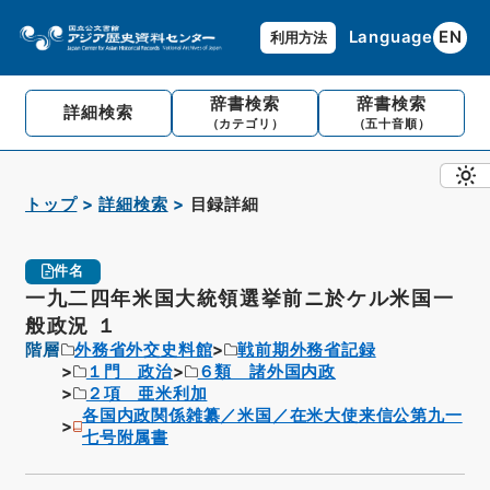
Language
EN
利用方法
辞書検索
辞書検索
詳細検索
（カテゴリ）
（五十音順）
トップ
詳細検索
目録詳細
件名
一九二四年米国大統領選挙前ニ於ケル米国一
般政況 １
階層
外務省外交史料館
戦前期外務省記録
１門 政治
６類 諸外国内政
２項 亜米利加
各国内政関係雑纂／米国／在米大使来信公第九一
七号附属書