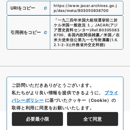
https://www.jacar.archives.go.j
URIをコピー
p/das/meta/B03050838700
「
一九二四年米国大統領選挙前ニ於
ケル米国一般政況 １
」
JACAR(アジ
ア歴史資料センター)
Ref.
B0305083
引用例をコピー
8700
、
各国内政関係雑纂／米国／在
米大使来信公第九一七号附属書
(
1.6.
2.1-2-3
)
(
外務省外交史料館
)
ご訪問いただきありがとうございます。
私たちがより良い情報を提供できるように、
プライ
バシーポリシー
に基づいたクッキー（Cookie）の
取得と利用に同意をお願いいたします。
必要最小限
全て同意
資料群階層を表示する