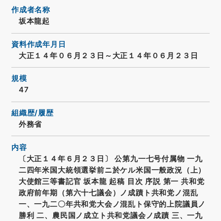
作成者名称
坂本龍起
資料作成年月日
大正１４年０６月２３日～大正１４年０６月２３日
規模
47
組織歴/履歴
外務省
内容
〔大正１４年６月２３日〕 公第九一七号付属物 一九
二四年米国大統領選挙前ニ於ケル米国一般政況（上）
大使館三等書記官 坂本龍 起稿 目次 序説 第一 共和党
政府前年期（第六十七議会）ノ成蹟ト共和党ノ混乱
一、一九二〇年共和党大会ノ混乱ト保守的上院議員ノ
勝利 二、農民国ノ成立ト共和党議会ノ成蹟 三、一九