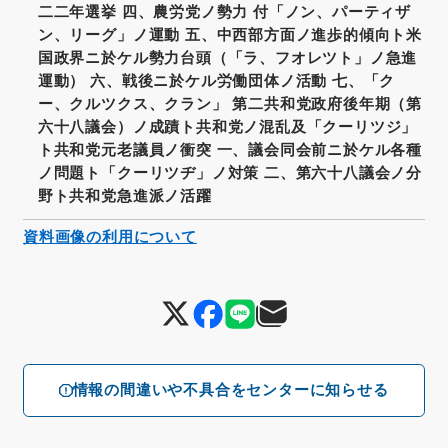
二二年選挙 四、農労党ノ勢力 付「ノン、パーティザ
ン、リーグ」ノ運動 五、中西部方面ノ進歩的傾向ト米
国政界ニ於ケル勢力台頭（「ラ、フオレツト」ノ急進
運動） 六、戦後ニ於ケル労働団体ノ活動 七、「ク
ー、クルツクス、クラン」 第二共和党政府後年期（第
六十八議会）ノ成蹟ト共和党ノ混乱及「クーリツジ」
ト共和党元老議員ノ衝突 一、議会同会前ニ於ケル各種
ノ問題ト「クーリツヂ」ノ対策 二、第六十八議会ノ分
野ト共和党急進派ノ活躍
資料画像の利用について
情報の間違いや不具合をセンターに知らせる