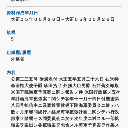
資料作成年月日
大正０５年０５月２６日～大正０５年０５月２６日
規模
5
組織歴/履歴
外務省
内容
公第二三五号 附属添付 大正五年五月二十六日 在米特
命全権大使子爵 珍田拾己 外務大臣男爵 石井菊次郎殿
米国下院海軍予算案ニ関シ報告ノ件 米国行政部ノ五ケ
年計画海軍拡張案ニ関シテ客年十一月十四日付機密第
八四号拙信中ニ及稟報置候処下院海軍委員会ニ於テハ
数ヶ月来審問続行ノ結果海軍拡張計画ニ関シテハ行政
部案ヲ踏襲セス同委員会ニ於テ次年度ニ対スル一部拡
張案ヲ案出シ各拡張案ヲ包含スル海軍予算案ヲ作製ス