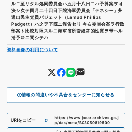
ルニ至リタル処同委員会ハ五月十八日ニハ予算案ヲ可
決シ次テ同月二十四日下院海軍委員会「テネシー」州
選出民主党員パジェット（Lemud Phillips
Padgett）ハ之ヲ下院ニ報告セリ 今右委員会案ヲ行政
部案ト比較対照スルニ海軍省所管経常的性質ヲ帯ヘル
清予＠ニ関シテハ
資料画像の利用について
情報の間違いや不具合をセンターに知らせる
https://www.jacar.archives.go.j
URIをコピー
p/das/meta/B03050819500