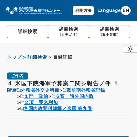
Language
EN
利用方法
辞書検索
辞書検索
詳細検索
（カテゴリ）
（五十音順）
トップ
詳細検索
目録詳細
件名
４ 米国下院海軍予算案二関シ報告ノ件 １
階層
外務省外交史料館
戦前期外務省記録
１門 政治
６類 諸外国内政
２項 亜米利加
各国内政関係雑纂／米国 第九巻