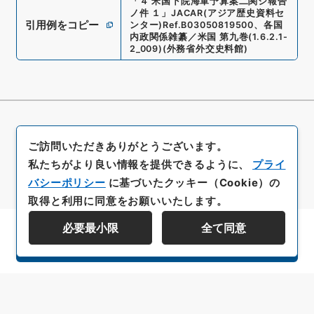
「
４ 米国下院海軍予算案二関シ報告
ノ件 １
」
JACAR(アジア歴史資料セ
引用例をコピー
ンター)
Ref.
B03050819500
、
各国
内政関係雑纂／米国 第九巻
(
1.6.2.1-
2_009
)
(
外務省外交史料館
)
ご訪問いただきありがとうございます。
私たちがより良い情報を提供できるように、
プライ
バシーポリシー
に基づいたクッキー（Cookie）の
取得と利用に同意をお願いいたします。
必要最小限
全て同意
資料群階層を表示する
All rights reserved/Copyright©
Japan Center for Asian Historical Records