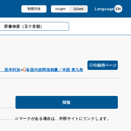
Language
EN
利用方法
Light
Dark
辞書検索
（五十音順）
印刷用ページ
項 亜米利加
各国内政関係雑纂／米国 第九巻
閲覧
マークがある場合は、外部サイトにリンクします。