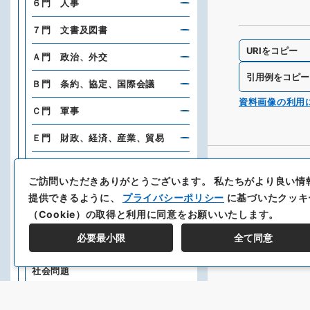
６門 人事
７門 文書及図書
URIをコピー
Ａ門 政治、外交
引用例をコピー
Ｂ門 条約、協定、国際会議
資料画像の利用
Ｃ門 軍事
Ｅ門 財政、経済、産業、貿易
Ｆ門 交通、通信
ご訪問いただきありがとうございます。
私たちがより良い情
Ｇ門 都市、港湾、土木、建築、
提供できるように、
プライバシーポリシー
に基づいたクッキ
土地、建物
（Cookie）の取得と利用に同意をお願いいたします。
Ｈ門 東方文化事業
必要最小限
全て同意
Ｉ門 文化、宗教、衛生、労働及
社会問題
Ｍ門 官制、官職