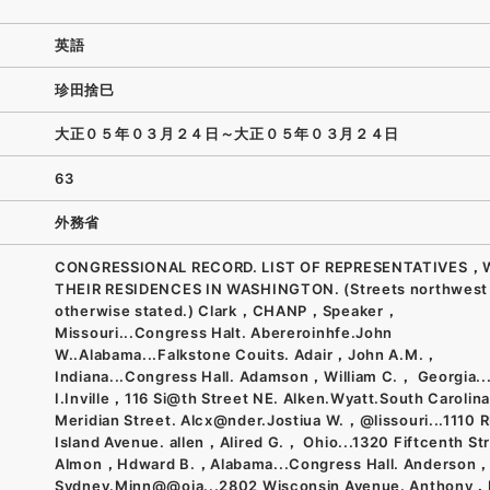
英語
珍田捨巳
大正０５年０３月２４日～大正０５年０３月２４日
63
外務省
CONGRESSIONAL RECORD. LIST OF REPRESENTATIVES，
THEIR RESIDENCES IN WASHINGTON. (Streets northwest
otherwise stated.) Clark，CHANP，Speaker，
Missouri...Congress Halt. Abereroinhfe.John
W..Alabama...Falkstone Couits. Adair，John A.M.，
Indiana...Congress Hall. Adamson，William C.， Georgia..
I.Inville，116 Si@th Street NE. Alken.Wyatt.South Carolina
Meridian Street. Alcx@nder.Jostiua W.，@lissouri...1110 
Island Avenue. allen，Alired G.， Ohio...1320 Fiftcenth Str
Almon，Hdward B.，Alabama...Congress Hall. Anderson
Sydney.Minn@@oia...2802 Wisconsin Avenue. Anthony，