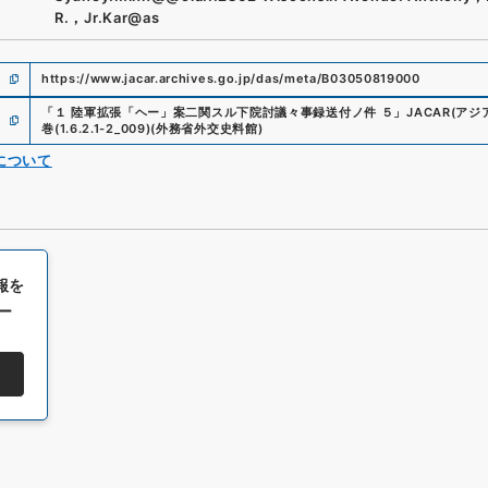
R.，Jr.Kar@as
https://www.jacar.archives.go.jp/das/meta/B03050819000
「
１ 陸軍拡張「ヘー」案二関スル下院討議々事録送付ノ件 ５
」
JACAR(ア
巻
(
1.6.2.1-2_009
)
(
外務省外交史料館
)
について
報を
ー
All rights reserved/Copyright©
Japan Center for Asian Historical Record