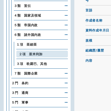
号
３類 宣伝
言語
４類 国家及領域
作成者名称
５類 帝国内政
資料作成年月日
６類 諸外国内政
規模
１項 亜細亜
組織歴/履歴
２項 亜米利加
内容
３項 欧羅巴、其他
７類 国際企業
２門 条約
３門 通商
５門 軍事