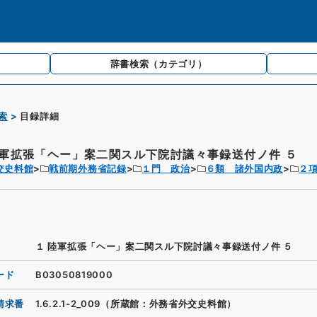
辞書検索
（カテゴリ）
索
目録詳細
陸軍拡張「ヘー」案二関スル下院討議々事録送付ノ件 ５
交史料館
戦前期外務省記録
１門 政治
６類 諸外国内政
２
１ 陸軍拡張「ヘー」案二関スル下院討議々事録送付ノ件 ５
ード
B03050819000
請求番
1.6.2.1-2_009（所蔵館：外務省外交史料館）