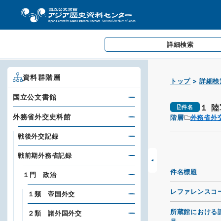
詳細検索
資料群階層
トップ
詳細検
国立公文書館
１ 
件名
外務省外交史料館
階層
外務省外
戦後外交記録
戦前期外務省記録
件名標題
１門 政治
レファレンスコ
１類 帝国外交
所蔵館における
２類 諸外国外交