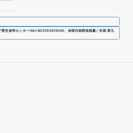
ジア歴史資料センター)
Ref.
B03050819000
、
各国内政関係雑纂／米国 第九
s