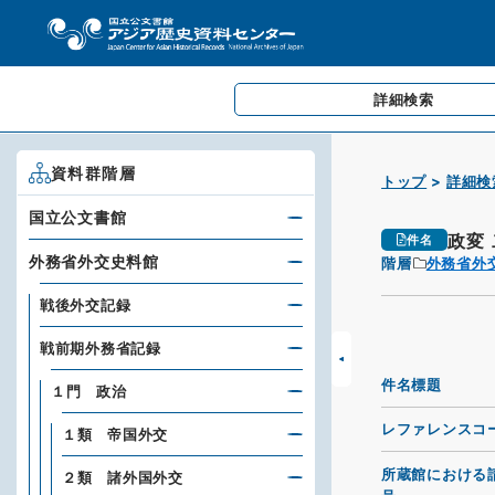
詳細検索
資料群階層
トップ
詳細検
国立公文書館
政変
件名
外務省外交史料館
階層
外務省外
戦後外交記録
戦前期外務省記録
件名標題
１門 政治
レファレンスコ
１類 帝国外交
所蔵館における
２類 諸外国外交