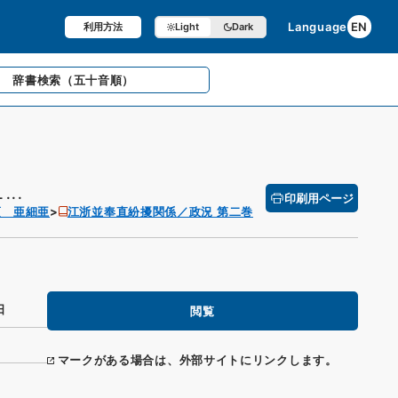
Language
EN
利用方法
Light
Dark
辞書検索
（五十音順）
..
印刷用ページ
項 亜細亜
江浙並奉直紛擾関係／政況 第二巻
日
閲覧
マークがある場合は、外部サイトにリンクします。