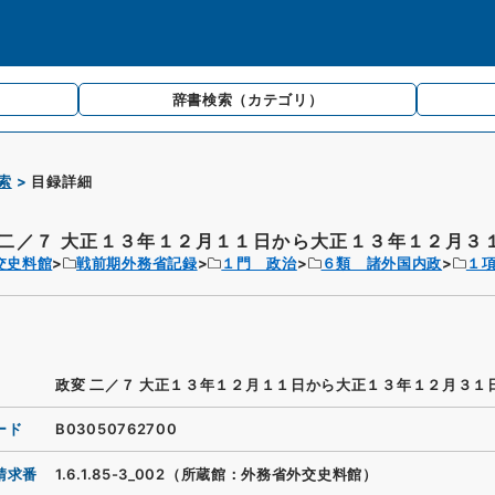
辞書検索
（カテゴリ）
索
目録詳細
 二／７ 大正１３年１２月１１日から大正１３年１２月３１.
交史料館
戦前期外務省記録
１門 政治
６類 諸外国内政
１
政変 二／７ 大正１３年１２月１１日から大正１３年１２月３１
ード
B03050762700
請求番
1.6.1.85-3_002（所蔵館：外務省外交史料館）