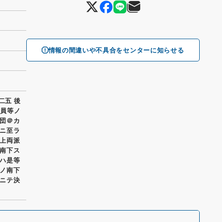
情報の間違いや不具合をセンターに知らせる
二五 後
渉員等ノ
団＠カ
ニ至ラ
上両派
南下ス
ハ是等
ノ南下
ニテ決