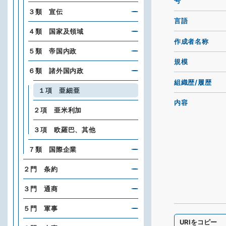
号
３類 宣伝
言語
４類 国家及領域
作成者名称
５類 帝国内政
規模
６類 諸外国内政
組織歴/履歴
１項 亜細亜
内容
２項 亜米利加
３項 欧羅巴、其他
７類 国際企業
２門 条約
３門 通商
５門 軍事
URIをコピー