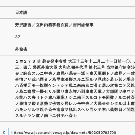
日本語
芳沢謙吉／立田内務事務次官／吉田総領事
37
外務省
１〓２７３ 暗 蘇＠発本省着 大正十三年十二月二十一日前一〇、
三、四〇 幣原外務大臣 大和久領事代理 第七三号 当地鎮守使交
＠ヲ綜合スルニ中央ノ政局ハ馮＠一派ト奉天軍側トノ政見ノ一致
事情アリ或ハ両者ノ為早晩法裂スルニ至ルヤ見越シ若シ其ノ場合
ハ斉燮元モ一旗挙ケントシテ現ニ尚南京ニ潜ミ居ル次第ニテ又以
ノ為ニ暗雲一掃セサル限リ盧永祥ハ到底奉天軍ノ大部隊ヲ率ヰテ
ル能ハス去リトテ盧ハ軍隊ナシニ南下スルコトモ困難ナルニ付斉
ノ事情ヲ鑑ミ形勢ヲ傍観シ居レルモ中央ノ大局＠＠シタル以上盧
ハ免レサルヲ以テ斉モ南京ヲ脱出スヘシ而シテ右ハ茲数日ノ問題
スルナラン盧ノ南下ニ付テハ斉カ
https://www.jacar.archives.go.jp/das/meta/B03050762700