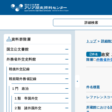
詳細検索
資料群階層
トップ
詳細検
国立公文書館
政変
件名
外務省外交史料館
階層
外務省外
戦後外交記録
戦前期外務省記録
件名標題
１門 政治
レファレンスコ
１類 帝国外交
所蔵館における
２類 諸外国外交