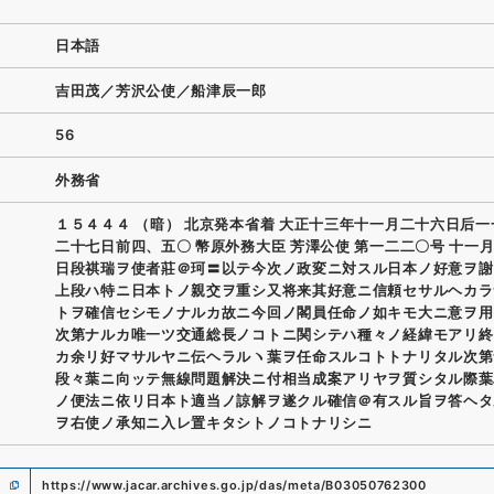
日本語
吉田茂／芳沢公使／船津辰一郎
56
外務省
１５４４４ （暗） 北京発本省着 大正十三年十一月二十六日后
二十七日前四、五〇 幣原外務大臣 芳澤公使 第一二二〇号 十一
日段祺瑞ヲ使者莊＠珂〓以テ今次ノ政変ニ対スル日本ノ好意ヲ謝
上段ハ特ニ日本トノ親交ヲ重シ又将来其好意ニ信頼セサルヘカラ
トヲ確信セシモノナルカ故ニ今回ノ閣員任命ノ如キモ大ニ意ヲ用
次第ナルカ唯一ツ交通総長ノコトニ関シテハ種々ノ経緯モアリ終
カ余リ好マサルヤニ伝ヘラルヽ葉ヲ任命スルコトトナリタル次第
段々葉ニ向ッテ無線問題解決ニ付相当成案アリヤヲ質シタル際葉
ノ便法ニ依リ日本ト適当ノ諒解ヲ遂クル確信＠有スル旨ヲ答ヘタ
ヲ右使ノ承知ニ入レ置キタシトノコトナリシニ
https://www.jacar.archives.go.jp/das/meta/B03050762300