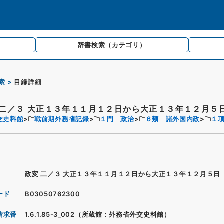
辞書検索
（カテゴリ）
索
目録詳細
 二／３ 大正１３年１１月１２日から大正１３年１２月５
交史料館
戦前期外務省記録
１門 政治
６類 諸外国内政
１
政変 二／３ 大正１３年１１月１２日から大正１３年１２月５日
ード
B03050762300
請求番
1.6.1.85-3_002（所蔵館：外務省外交史料館）