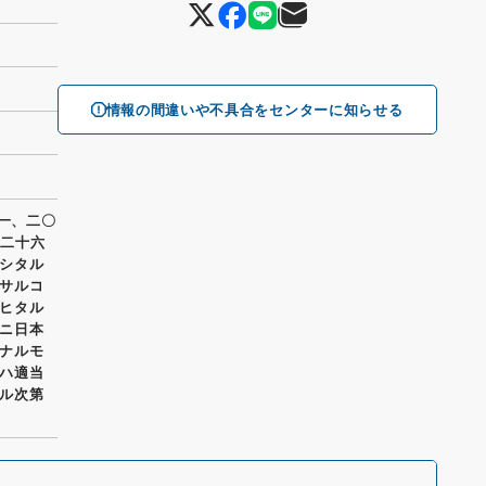
情報の間違いや不具合をセンターに知らせる
一一、二〇
月二十六
シタル
サルコ
ヒタル
ニ日本
ナルモ
ハ適当
ル次第