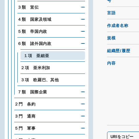
号
３類 宣伝
言語
４類 国家及領域
作成者名称
５類 帝国内政
規模
６類 諸外国内政
組織歴/履歴
１項 亜細亜
内容
２項 亜米利加
３項 欧羅巴、其他
７類 国際企業
２門 条約
３門 通商
５門 軍事
URIをコピー