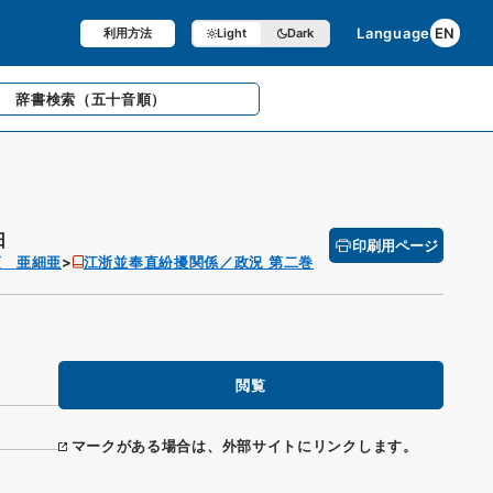
Language
EN
利用方法
Light
Dark
辞書検索
（五十音順）
日
印刷用ページ
項 亜細亜
江浙並奉直紛擾関係／政況 第二巻
閲覧
マークがある場合は、外部サイトにリンクします。