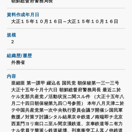
朝鮮総督府警務局長
資料作成年月日
大正１５年１０月１６日～大正１５年１０月１６日
規模
2
組織歴/履歴
外務省
内容
亜細亜 第一課甲 綴込名 国民党 朝保秘第一三一三号
大正十五年十月十六日 朝鮮総督府警務局長 最近ニ於
ケル支那共産党ノ活動状況ニ関スル件 （大正十五年八
月二十四日朝保秘第九四〇号参照） 本年八月天津ニ於
テ中国共産党第一次中央執行委員会議ヲ開催シ国民軍
救援ノ対策ヲ討議シタル結果京＠鉄道ノ南端即チ北京
西直門ヨリ南口ニ至ル間京漢鉄道、京奉鉄道等ニ有力
ナル党員ヲ簡派シ鉄道破壊、列車衝突工人其ノ他鉄道