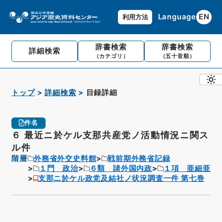
Language
EN
利用方法
辞書検索
辞書検索
詳細検索
（カテゴリ）
（五十音順）
トップ
詳細検索
目録詳細
件名
６ 最近ニ於ケル支那共産党ノ活動情況ニ関ス
ル件
階層
外務省外交史料館
戦前期外務省記録
１門 政治
６類 諸外国内政
１項 亜細亜
支那ニ於ケル政党及結社ノ状況調査一件 第七巻