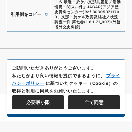
「
６ 最近ニ於ケル支那共産党ノ活動
情況ニ関スル件
」
JACAR(アジア歴
史資料センター)
Ref.
B0305071170
引用例をコピー
0
、
支那ニ於ケル政党及結社ノ状況
調査一件 第七巻
(
1.6.1.71_007
)
(
外務
省外交史料館
)
ご訪問いただきありがとうございます。
私たちがより良い情報を提供できるように、
プライ
バシーポリシー
に基づいたクッキー（Cookie）の
取得と利用に同意をお願いいたします。
必要最小限
全て同意
資料群階層を表示する
All rights reserved/Copyright©