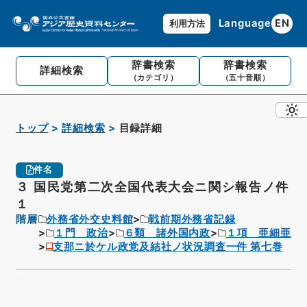
Language
EN
利用方法
辞書検索
辞書検索
詳細検索
（カテゴリ）
（五十音順）
トップ
詳細検索
目録詳細
件名
３ 国民党第二次全国代表大会ニ関シ報告ノ件
１
階層
外務省外交史料館
戦前期外務省記録
１門 政治
６類 諸外国内政
１項 亜細亜
支那ニ於ケル政党及結社ノ状況調査一件 第七巻