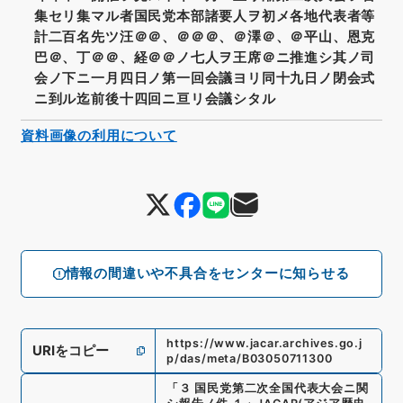
集セリ集マル者国民党本部諸要人ヲ初メ各地代表者等
計二百名先ツ汪＠＠、＠＠＠、＠澤＠、＠平山、恩克
巴＠、丁＠＠、経＠＠ノ七人ヲ王席＠ニ推進シ其ノ司
会ノ下ニ一月四日ノ第一回会議ヨリ同十九日ノ閉会式
ニ到ル迄前後十四回ニ亘リ会議シタル
資料画像の利用について
情報の間違いや不具合をセンターに知らせる
https://www.jacar.archives.go.j
URIをコピー
p/das/meta/B03050711300
「
３ 国民党第二次全国代表大会ニ関