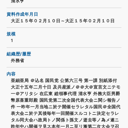
清水亨
資料作成年月日
大正１５年０２月１０日～大正１５年０２月１０日
規模
1
組織歴/履歴
外務省
内容
亜細亜局 ＠込名 国民党 公第六三号 第一課 別紙添付
大正十五年二月十日 及共産派ノ＠＠大＠宣言文ニテモ
一＠アリタシ 在広東 総領事代理 清水亨 外務大臣男爵
幣原喜重郎殿 国民党第二次全国代表大会ニ関シ報告ノ
件 一昨年一月当地ニ於テ開催セラレタル国民＠全国代
表大会ニ於テ其後毎年一回開催スルコトニ決定セラレ
タル同大会ハ政局トノ関係ト孫文ノ逝去等ノ為メ遂ニ
昨年中ハ開催ヲ見ス本年一月ニ至リ漸第二次大会ヲ召