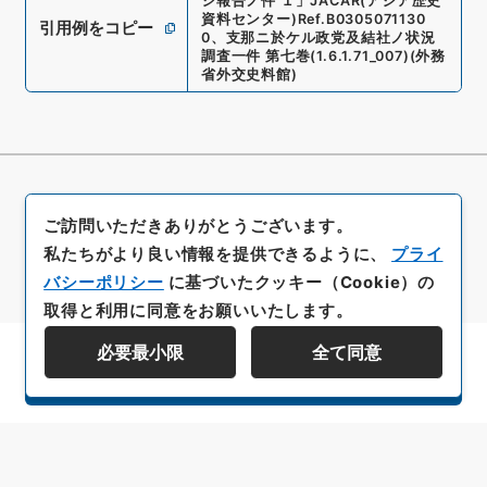
シ報告ノ件 １
」
JACAR(アジア歴史
資料センター)
Ref.
B0305071130
引用例をコピー
0
、
支那ニ於ケル政党及結社ノ状況
調査一件 第七巻
(
1.6.1.71_007
)
(
外務
省外交史料館
)
ご訪問いただきありがとうございます。
私たちがより良い情報を提供できるように、
プライ
バシーポリシー
に基づいたクッキー（Cookie）の
取得と利用に同意をお願いいたします。
必要最小限
全て同意
資料群階層を表示する
All rights reserved/Copyright©
Japan Center for Asian Historical Records