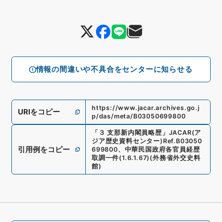
情報の間違いや不具合をセンターに知らせる
https://www.jacar.archives.go.j
URIをコピー
p/das/meta/B03050699800
「
３ 支那新内閣員略歴
」
JACAR(ア
ジア歴史資料センター)
Ref.
B03050
引用例をコピー
699800
、
中華民国政府各官員経歴
取調一件
(
1.6.1.67
)
(
外務省外交史料
館
)