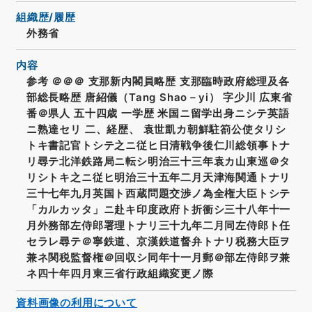
組織歴/履歴
外務省
内容
参考 ＠＠＠ 支那新内閣員略歴 支那臨時政府総理及各
部総長略歴 唐紹儀（Tang Shao－yi） 字少川 広東省
番＠県人 五十四歳 一学歴 米国ニ留学出身ニシテ英語
ニ熟達セリ 二、経歴、 袁世凱カ朝鮮駐箚公使タリシ
トキ書記官トシテ之ニ従ヒ日清戦争後仁川総領事トナ
リ尋テ北洋鉄路局ニ転シ明治三十三年袁カ山東巡＠タ
リシトキ之ニ従ヒ明治三十五年二月天津海関通トナリ
三十七年九月英国ト西蔵問題交渉ノ為全権大臣トシテ
「カルカッタ」ニ赴キ印度政府ト折衝シ三十八年十一
月外務部左侍郎署理トナリ三十九年二月同左侍郎ト任
セラレ尋テ＠寧鉄道、京漢鉄道督弁トナリ税務大臣ヲ
兼ネ関税監督権＠回収シ同年十一月郵＠部左侍郎ヲ兼
ネ四十年四月東三省行政組織変更ノ際
資料画像の利用について