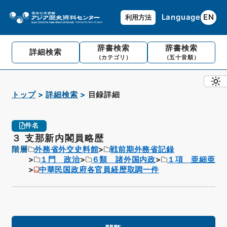
Language
EN
利用方法
辞書検索
辞書検索
詳細検索
（カテゴリ）
（五十音順）
トップ
詳細検索
目録詳細
件名
３ 支那新内閣員略歴
階層
外務省外交史料館
戦前期外務省記録
１門 政治
６類 諸外国内政
１項 亜細亜
中華民国政府各官員経歴取調一件