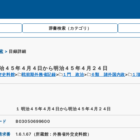
辞書検索
（カテゴリ）
索
目録詳細
明治４５年４月４日から明治４５年４月２４日
交史料館
戦前期外務省記録
１門 政治
６類 諸外国内政
１
１ 明治４５年４月４日から明治４５年４月２４日
ード
B03050699600
請求番
1.6.1.67（所蔵館：外務省外交史料館）