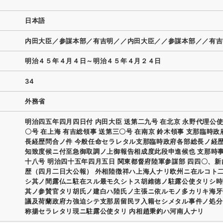
日本語
内田大臣／参謀本部／有吉明／／内田大臣／／参謀本部／／有吉
明治４５年４月４日～明治４５年４月２４日
34
外務省
明治四五年四月四日付 内田大臣 送第二九号 在北京 永野代理公使
〇号 在上海 有吉総領事 送第三〇号 在南京 鈴木領事 支那臨時
長経歴問合ノ件 今般任命セラレタル支那臨時政府各部総長ノ経
知致度候ニ付至急御取調ノ上御報告相成度此段申進候也 支那時
十八号 明治四十五年四月五日 関東都督府陸軍参謀部 四四〇、
歴（四月二日大公報） 外相陸徴祥ハ上海人ナリ欧州ニ在ルコト
シ其ノ間露仏ニ駐在スル最モ久シトス胡維徳ノ駐露公使タリシ時
其ノ参賛官タリ胡氏ノ建白ハ陸氏ノ主張ニ依ルモノ多カリキ海牙
議及荷蘭政府カ強迫シテ支那居留民ヲ入籍セシメタル事件ノ処分
称揚セラレタリ現ニ駐露公使タリ 内相趙秉釣ハ河南人ナリ