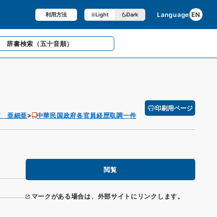
Language
EN
利用方法
Light
Dark
辞書検索
（五十音順）
印刷用ページ
項 亜細亜
中華民国政府各官員経歴取調一件
閲覧
マークがある場合は、外部サイトにリンクします。