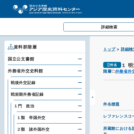
詳細検索
資料群階層
トップ
詳細検
国立公文書館
１ 
件名
外務省外交史料館
階層
外務省外
戦後外交記録
戦前期外務省記録
件名標題
１門 政治
レファレンスコ
１類 帝国外交
所蔵館における
２類 諸外国外交