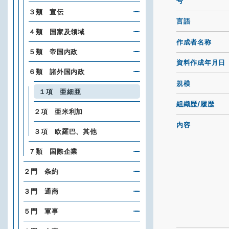
号
３類 宣伝
言語
４類 国家及領域
作成者名称
５類 帝国内政
資料作成年月日
６類 諸外国内政
規模
１項 亜細亜
組織歴/履歴
２項 亜米利加
内容
３項 欧羅巴、其他
７類 国際企業
２門 条約
３門 通商
５門 軍事