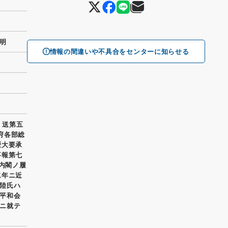
明
情報の間違いや不具合をセンターに知らせる
 送第五
政府各部総
歴大要承
事報第七
新内閣ノ履
二年ニ近
陸氏ハ
平和会
ニ就テ