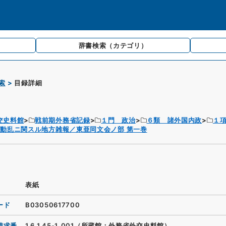
辞書検索
（カテゴリ）
索
目録詳細
交史料館
戦前期外務省記録
１門 政治
６類 諸外国内政
１
動乱ニ関スル地方雑報／東亜同文会ノ部 第一巻
表紙
ード
B03050617700
請求番
1.6.1.45-1_001（所蔵館：外務省外交史料館）