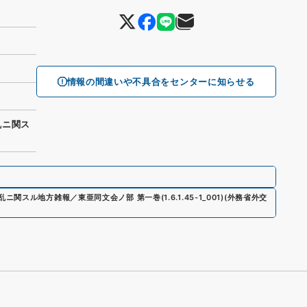
情報の間違いや不具合をセンターに知らせる
乱ニ関ス
乱ニ関スル地方雑報／東亜同文会ノ部 第一巻
(
1.6.1.45-1_001
)
(
外務省外交