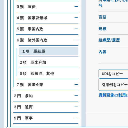
号
３類 宣伝
言語
４類 国家及領域
規模
５類 帝国内政
６類 諸外国内政
組織歴/履歴
１項 亜細亜
内容
２項 亜米利加
３項 欧羅巴、其他
URIをコピー
引用例をコピー
７類 国際企業
資料画像の利用
２門 条約
３門 通商
５門 軍事