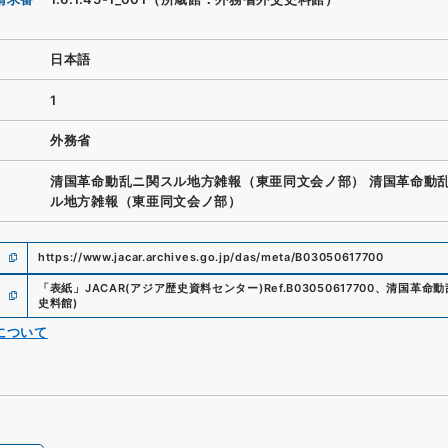
日本語
1
外務省
清国革命動乱ニ関スル地方雑報（東亜同文会ノ部） 清国革命動
ル地方雑報（東亜同文会ノ部）
https://www.jacar.archives.go.jp/das/meta/B03050617700
「
表紙
」
JACAR(アジア歴史資料センター)
Ref.
B03050617700
、
清国革命動
史料館
)
について