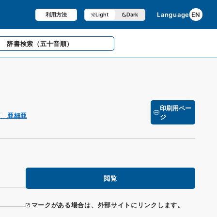
Language
EN
利用方法
Light
Dark
辞書検索
（五十音順）
印刷用ペー
項 亜細亜
ジ
閲覧
マークがある場合は、外部サイトにリンクします。