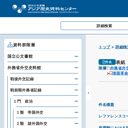
詳細検索
資料群階層
トップ
詳細検
国立公文書館
表紙
件名
外務省外交史料館
階層
外務省外
清国革命
戦後外交記録
戦前期外務省記録
１門 政治
件名標題
１類 帝国外交
レファレンスコ
２類 諸外国外交
所蔵館における