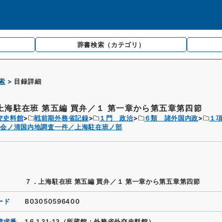
辞書検索
（カテゴリ）
索
目録詳細
上海駐在班 第五編 買弁／１ 第一章から第五章第四節
交史料館
戦前期外務省記録
１門 政治
６類 諸外国内政
１
文会ノ清国内地調査一件／上海駐在班ノ部
７．上海駐在班 第五編 買弁／１ 第一章から第五章第四節
ード
B03050596400
請求番
1.6.1.31-13（所蔵館：外務省外交史料館）