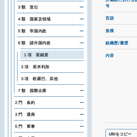
号
３類 宣伝
言語
４類 国家及領域
規模
５類 帝国内政
６類 諸外国内政
組織歴/履歴
１項 亜細亜
内容
２項 亜米利加
３項 欧羅巴、其他
７類 国際企業
２門 条約
３門 通商
５門 軍事
URIをコピー