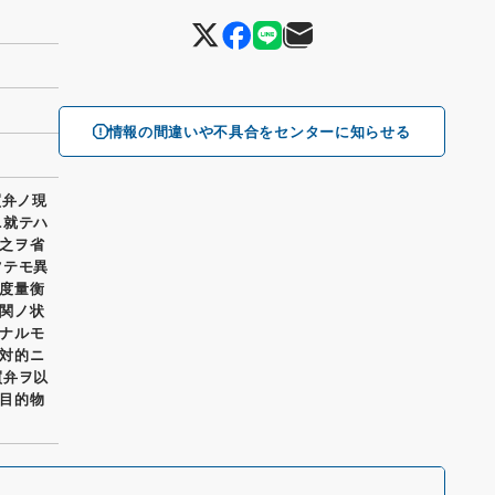
情報の間違いや不具合をセンターに知らせる
買弁ノ現
ニ就テハ
之ヲ省
ツテモ異
度量衡
関ノ状
ナルモ
対的ニ
買弁ヲ以
目的物