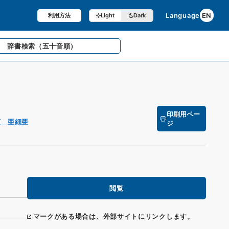
Language
EN
利用方法
Light
Dark
辞書検索
（五十音順）
印刷用ペー
項 亜細亜
ジ
閲覧
マークがある場合は、外部サイトにリンクします。