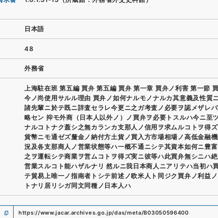
日本語
48
外務省
上海駐在班 第五編 買弁 第五編 買弁 第一章 買弁ノ利害 第一節 
今ノ尚使用サルル理由 買弁ノ如何ナルモノナルカ其意義及性質
諸先輩ニ於テ既ニ詳査セラレ今更ニ之ガ考査ノ必要ヲ認メザレバ
略セン 抑モ外商（日本人以外ノ）ノ買弁ヲ必要トスルハ今ニ至
ナルコトナク蓋シ之無カランカ支那人ノ信用ヲ求ムルコトヲ得ズ
貨幣ニモ通ゼズ釐金ノ納付方土貨ノ買入方市場相場ノ高低金融機
況及各支那商人ノ営業状態等ハ一概不通ニシテ其資本如何ニ豊富
之ヲ運転シテ商業ヲ営ムコトヲ得ズ実ニ彼等ハ此買弁無シニハ絶
営業スルコト能ハザルナリ 然ルニ我日本商人ニアリテハ当初ハ
テ貿易上唯一ノ指南者トシテ前述ノ欧米人ト同ジク買弁ノ利益ノ
トナリ居リシガ同文同種ノ日本人ハ
https://www.jacar.archives.go.jp/das/meta/B03050596400