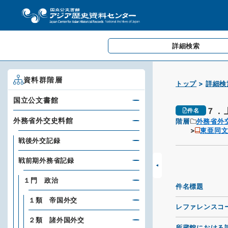
詳細検索
資料群階層
トップ
詳細検
国立公文書館
７．
件名
外務省外交史料館
階層
外務省外
東亜同
戦後外交記録
戦前期外務省記録
１門 政治
件名標題
１類 帝国外交
レファレンスコ
２類 諸外国外交
所蔵館における