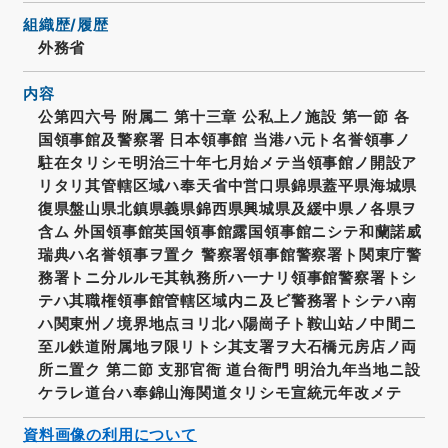
組織歴/履歴
外務省
内容
公第四六号 附属二 第十三章 公私上ノ施設 第一節 各
国領事館及警察署 日本領事館 当港ハ元ト名誉領事ノ
駐在タリシモ明治三十年七月始メテ当領事館ノ開設ア
リタリ其管轄区域ハ奉天省中営口県錦県蓋平県海城県
復県盤山県北鎮県義県錦西県興城県及緩中県ノ各県ヲ
含ム 外国領事館英国領事館露国領事館ニシテ和蘭諾威
瑞典ハ名誉領事ヲ置ク 警察署領事館警察署ト関東庁警
務署トニ分ルルモ其執務所ハ一ナリ領事館警察署トシ
テハ其職権領事館管轄区域内ニ及ビ警務署トシテハ南
ハ関東州ノ境界地点ヨリ北ハ陽崗子ト鞍山站ノ中間ニ
至ル鉄道附属地ヲ限リトシ其支署ヲ大石橋元房店ノ両
所ニ置ク 第二節 支那官衙 道台衙門 明治九年当地ニ設
ケラレ道台ハ奉錦山海関道タリシモ宣統元年改メテ
資料画像の利用について