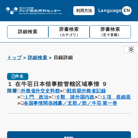
Language
EN
利用方法
辞書検索
辞書検索
詳細検索
（カテゴリ）
（五十音順）
トップ
詳細検索
目録詳細
件名
１ 在牛荘日本領事館管轄区域事情 ９
階層
外務省外交史料館
戦前期外務省記録
１門 政治
６類 諸外国内政
１項 亜細亜
各国事情関係雑纂／支那ノ部／牛荘 第一巻