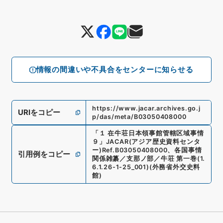
情報の間違いや不具合をセンターに知らせる
https://www.jacar.archives.go.j
URIをコピー
p/das/meta/B03050408000
「
１ 在牛荘日本領事館管轄区域事情
９
」
JACAR(アジア歴史資料センタ
ー)
Ref.
B03050408000
、
各国事情
引用例をコピー
関係雑纂／支那ノ部／牛荘 第一巻
(
1.
6.1.26-1-25_001
)
(
外務省外交史料
館
)