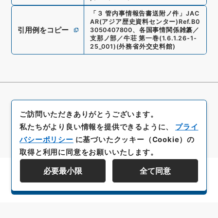
「
３ 管内事情報告書送附ノ件
」
JAC
AR(アジア歴史資料センター)
Ref.
B0
引用例をコピー
3050407800
、
各国事情関係雑纂／
支那ノ部／牛荘 第一巻
(
1.6.1.26-1-
25_001
)
(
外務省外交史料館
)
ご訪問いただきありがとうございます。
私たちがより良い情報を提供できるように、
プライ
バシーポリシー
に基づいたクッキー（Cookie）の
取得と利用に同意をお願いいたします。
必要最小限
全て同意
資料群階層を表示する
All rights reserved/Copyright©