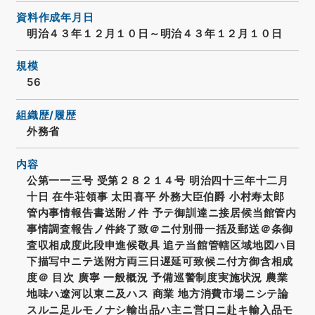
資料作成年月日
明治４３年１２月１０日～明治４３年１２月１０日
規模
56
組織歴/履歴
外務省
内容
公第一一三号 受第２８２１４号 明治四十三年十二月
十日 在牛荘領事 太田喜平 外務大臣伯爵 小村寿太郎
管内事情報告書送附ノ件 予テ御訓達ニ接居候当館管内
事情調査報告ノ件終了致＠ニ付別冊一括及郵送＠条御
査収相成度此段申進候敬具 追テ当館管轄区域地図ハ目
下描写中ニテ送附方両三日遅延可致候ニ付方御含相成
度＠ 目次 廣寧 一般概況 予備巡警制度実施状況 農業
地味ハ遼河以東ニ及ハス 商業 地方消費市場ニシテ論
スルニ足ルモノナシ輸出品ハ主ニ営口ニ赴キ輸入品モ