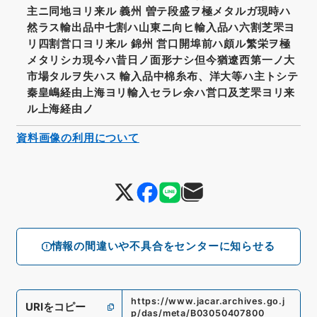
主ニ同地ヨリ来ル 義州 曽テ段盛ヲ極メタルガ現時ハ
然ラス輸出品中七割ハ山東ニ向ヒ輸入品ハ六割芝罘ヨ
リ四割営口ヨリ来ル 錦州 営口開埠前ハ頗ル繁栄ヲ極
メタリシカ現今ハ昔日ノ面形ナシ但今猶遼西第一ノ大
市場タルヲ失ハス 輸入品中棉糸布、洋大等ハ主トシテ
秦皇嶋経由上海ヨリ輸入セラレ余ハ営口及芝罘ヨリ来
ル上海経由ノ
資料画像の利用について
情報の間違いや不具合をセンターに知らせる
https://www.jacar.archives.go.j
URIをコピー
p/das/meta/B03050407800