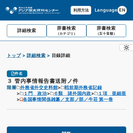
Language
EN
利用方法
辞書検索
辞書検索
詳細検索
（カテゴリ）
（五十音順）
トップ
詳細検索
目録詳細
件名
３ 管内事情報告書送附ノ件
階層
外務省外交史料館
戦前期外務省記録
１門 政治
６類 諸外国内政
１項 亜細亜
各国事情関係雑纂／支那ノ部／牛荘 第一巻