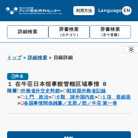
Language
EN
利用方法
辞書検索
辞書検索
詳細検索
（カテゴリ）
（五十音順）
トップ
詳細検索
目録詳細
件名
１ 在牛荘日本領事館管轄区域事情 ８
階層
外務省外交史料館
戦前期外務省記録
１門 政治
６類 諸外国内政
１項 亜細亜
各国事情関係雑纂／支那ノ部／牛荘 第一巻