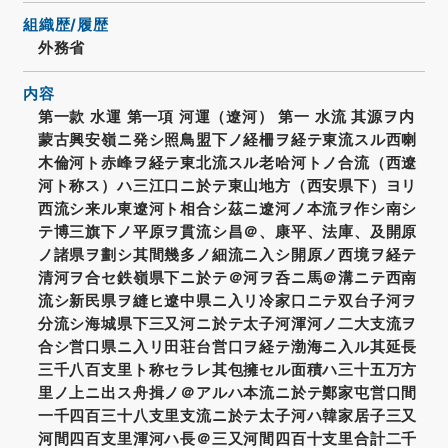
組織歴/履歴
外務省
内容
第一款 水運 第一項 河運（遼河） 第一 水流 其源ヲ内
蒙古興安嶺ニ発シ照鳥盟下ノ経柵ヲ経テ東流スル西喇
木倫河ト赤峰ヲ経テ東北流スル老哈河トノ合流（西遼
河ト称ス）ハ三江口ニ於テ東山地方（西安県下）ヨリ
西流シ来ル東遼河ト相合シ茲ニ遼河ノ本流ヲ作シ南シ
テ博三旗下ノ平原ヲ貫流シ昌＠、康平、法庫、及開原
ノ諸県ヲ劃シ其間幾多ノ細流ニ入シ開原ノ西境ヲ経テ
清河ヲ合セ鉄嶺県下ニ於テ＠河ヲ呑ニ馬＠溝ニテ西南
流シ新民県ヲ縫ヒ遼中県ニ入リ冷家口ニテ双台子河ヲ
分流シ海城県下三又河ニ於テ太子河渾河ノ二大支流ヲ
合シ営口県ニ入リ田荘台営口ヲ経テ渤海ニ入ル其延長
三千八百支里ト称セラレ其包擁セル面積ハ三十五万方
里ノ上ニ出ス舟揖ノ＠アルハ本流ニ於テ鄭家屯営口間
一千四百三十八支里支流ニ於テ太子河ハ韓家居子三又
河間四百支里渾河ハ長＠三又河間四百十支里合計二千