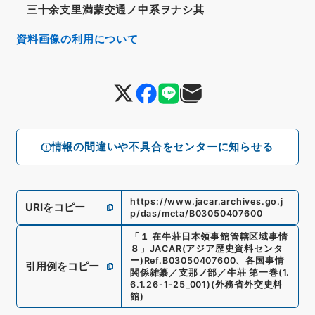
三十余支里満蒙交通ノ中系ヲナシ其
資料画像の利用について
情報の間違いや不具合をセンターに知らせる
https://www.jacar.archives.go.j
URIをコピー
p/das/meta/B03050407600
「
１ 在牛荘日本領事館管轄区域事情
８
」
JACAR(アジア歴史資料センタ
ー)
Ref.
B03050407600
、
各国事情
引用例をコピー
関係雑纂／支那ノ部／牛荘 第一巻
(
1.
6.1.26-1-25_001
)
(
外務省外交史料
館
)