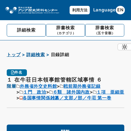
Language
EN
利用方法
辞書検索
辞書検索
詳細検索
（カテゴリ）
（五十音順）
トップ
詳細検索
目録詳細
件名
１ 在牛荘日本領事館管轄区域事情 ６
階層
外務省外交史料館
戦前期外務省記録
１門 政治
６類 諸外国内政
１項 亜細亜
各国事情関係雑纂／支那ノ部／牛荘 第一巻