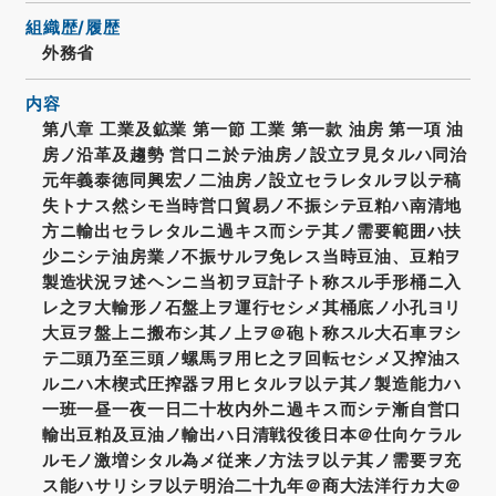
組織歴/履歴
外務省
内容
第八章 工業及鉱業 第一節 工業 第一款 油房 第一項 油
房ノ沿革及趨勢 営口ニ於テ油房ノ設立ヲ見タルハ同治
元年義泰徳同興宏ノ二油房ノ設立セラレタルヲ以テ稿
失トナス然シモ当時営口貿易ノ不振シテ豆粕ハ南清地
方ニ輸出セラレタルニ過キス而シテ其ノ需要範囲ハ扶
少ニシテ油房業ノ不振サルヲ免レス当時豆油、豆粕ヲ
製造状況ヲ述ヘンニ当初ヲ豆計子ト称スル手形桶ニ入
レ之ヲ大輸形ノ石盤上ヲ運行セシメ其桶底ノ小孔ヨリ
大豆ヲ盤上ニ搬布シ其ノ上ヲ＠砲ト称スル大石車ヲシ
テ二頭乃至三頭ノ螺馬ヲ用ヒ之ヲ回転セシメ又搾油ス
ルニハ木楔式圧搾器ヲ用ヒタルヲ以テ其ノ製造能力ハ
一班一昼一夜一日二十枚内外ニ過キス而シテ漸自営口
輸出豆粕及豆油ノ輸出ハ日清戦役後日本＠仕向ケラル
ルモノ激増シタル為メ従来ノ方法ヲ以テ其ノ需要ヲ充
ス能ハサリシヲ以テ明治二十九年＠商大法洋行カ大＠