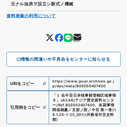
元ナル油房ヲ設立シ新式ノ機械
資料画像の利用について
情報の間違いや不具合をセンターに知らせる
https://www.jacar.archives.go.j
URIをコピー
p/das/meta/B03050407400
「
１ 在牛荘日本領事館管轄区域事情
６
」
JACAR(アジア歴史資料センタ
ー)
Ref.
B03050407400
、
各国事情
引用例をコピー
関係雑纂／支那ノ部／牛荘 第一巻
(
1.
6.1.26-1-25_001
)
(
外務省外交史料
館
)