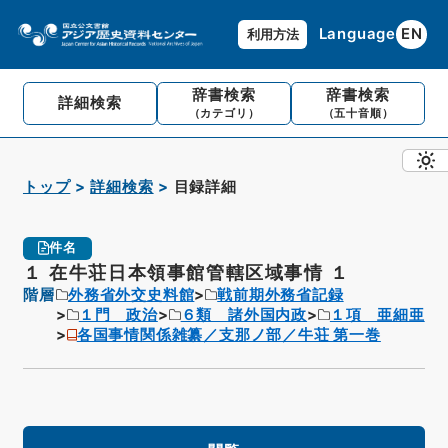
Language
EN
利用方法
辞書検索
辞書検索
詳細検索
（カテゴリ）
（五十音順）
トップ
詳細検索
目録詳細
件名
１ 在牛荘日本領事館管轄区域事情 １
階層
外務省外交史料館
戦前期外務省記録
１門 政治
６類 諸外国内政
１項 亜細亜
各国事情関係雑纂／支那ノ部／牛荘 第一巻