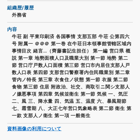
組織歴/履歴
外務省
内容
牛荘 副 平東印刷済 各国事情 支那五部 牛荘 公第四六
号 附属一 ＠＠＠ 第一巻 在牛荘日本領事館管轄区域内
事情目次 緒言…（齊藤書記生担任） 第一編 営口県 概
説 第一章 地勢面積人口及職業大別 第一節 地勢 第二
節 営口庁戸数人口面積 第三節 営口市内居住支那人戸
数人口表 第四節 支那営口警察署内住民職業別 第二章
管内ノ特長 第三章 衣食住ノ状態 第一節 衣服 第二節
食物 第三節 住居 附政治、社交、商取引ニ関シ支那人
ノ嫌悪事項 第四章 気候並衛生 第一節 気候 一、気圧
二、風 三、降水量 四、気温 五、温度 六、暴風期節
七、霜雪期 八、大正七年営口気象略表 第二節 衛生 第
一款 支那人ノ衛生 第一項 一般衛生
資料画像の利用について