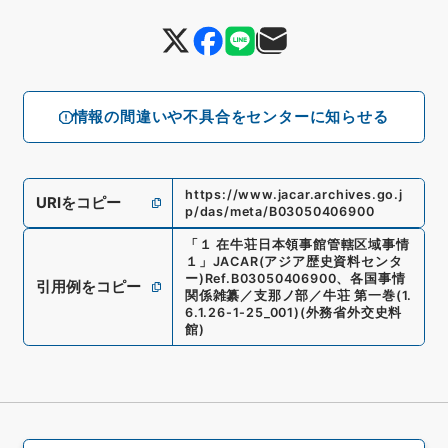
情報の間違いや不具合をセンターに知らせる
https://www.jacar.archives.go.j
URIをコピー
p/das/meta/B03050406900
「
１ 在牛荘日本領事館管轄区域事情
１
」
JACAR(アジア歴史資料センタ
ー)
Ref.
B03050406900
、
各国事情
引用例をコピー
関係雑纂／支那ノ部／牛荘 第一巻
(
1.
6.1.26-1-25_001
)
(
外務省外交史料
館
)