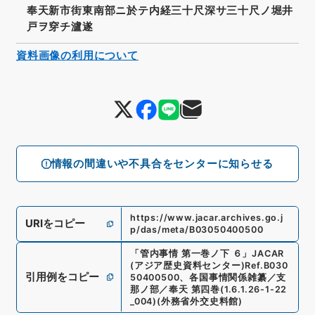
奉天新市街東南部ニ於テ内経三十尺深サ三十尺ノ堀井
戸ヲ穿チ瀘遂
資料画像の利用について
情報の間違いや不具合をセンターに知らせる
https://www.jacar.archives.go.j
URIをコピー
p/das/meta/B03050400500
「
管内事情 第一巻ノ下 ６
」
JACAR
(アジア歴史資料センター)
Ref.
B030
引用例をコピー
50400500
、
各国事情関係雑纂／支
那ノ部／奉天 第四巻
(
1.6.1.26-1-22
_004
)
(
外務省外交史料館
)