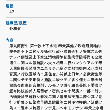
規模
47
組織歴/履歴
外務省
内容
第九節衛生 第一款上下水道 奉天其他ノ鉄道附属地内
即チ新不下ニ於ケル衛生行政ハ満鉄会社ノ管掌スル処
ナレハ病院及上下水道汚物掃除伝染病予防等尚モ公衆
衛生ニ関スル諸施設ハ夫々相当ニ行ハレツツアルモ奉
天居留民会区域内ニ至リテハ多ク支那市街内又ハ支那
官憲ノ行政区域内ニ居住セル関係上日常ノ公衆衛生等
ニ関シテモ支那側ノ施設ニ竣ツモノ多ク僅カニ奉天居
留民会衛生組合規則ナルモノヲ設ケ組合長以下委員ヲ
置キ比較的邦人居留者ノ密集セル十間房ノ一部ニ対シ
汚物掃除ヲ施行シ春秋二期ノ清潔法実施ニ際シ其ノ励
行ヲ監督シ伝染病予防及防邑等ニ付キ消極的ノ活動ヲ
為スニ過キス施設トシテ見ルヘキモノナシ 奉天上水道