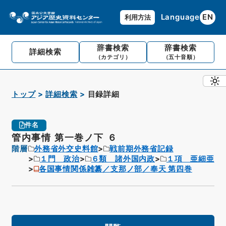
Language
EN
利用方法
辞書検索
辞書検索
詳細検索
（カテゴリ）
（五十音順）
トップ
詳細検索
目録詳細
件名
管内事情 第一巻ノ下 ６
階層
外務省外交史料館
戦前期外務省記録
１門 政治
６類 諸外国内政
１項 亜細亜
各国事情関係雑纂／支那ノ部／奉天 第四巻