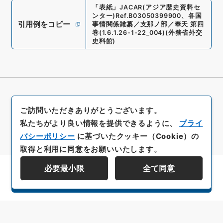
「
表紙
」
JACAR(アジア歴史資料セ
ンター)
Ref.
B03050399900
、
各国
引用例をコピー
事情関係雑纂／支那ノ部／奉天 第四
巻
(
1.6.1.26-1-22_004
)
(
外務省外交
史料館
)
ご訪問いただきありがとうございます。
私たちがより良い情報を提供できるように、
プライ
バシーポリシー
に基づいたクッキー（Cookie）の
取得と利用に同意をお願いいたします。
必要最小限
全て同意
資料群階層を表示する
All rights reserved/Copyright©