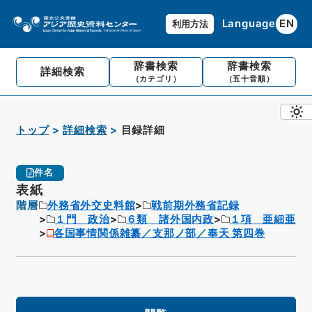
Language
EN
利用方法
辞書検索
辞書検索
詳細検索
（カテゴリ）
（五十音順）
トップ
詳細検索
目録詳細
件名
表紙
階層
外務省外交史料館
戦前期外務省記録
１門 政治
６類 諸外国内政
１項 亜細亜
各国事情関係雑纂／支那ノ部／奉天 第四巻