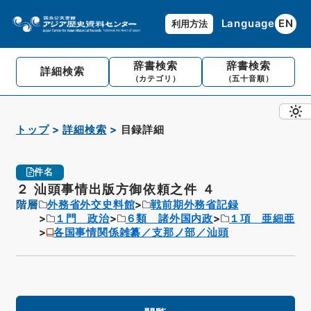
Language
EN
利用方法
辞書検索
辞書検索
詳細検索
（カテゴリ）
（五十音順）
トップ
詳細検索
目録詳細
件名
２ 汕頭事情出版方御依頼之件 ４
階層
外務省外交史料館
戦前期外務省記録
１門 政治
６類 諸外国内政
１項 亜細亜
各国事情関係雑纂／支那ノ部／汕頭