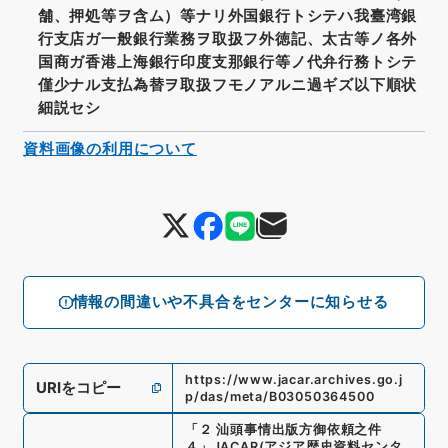
舗、押処等ヲ含ム）等ナリ外国銀行トシテハ我臺湾銀
行支店ガ一般銀行業務ヲ取扱フ外徳記、太古等ノ各外
国商ガ香港上海銀行印度支那銀行等ノ代弁行務トシテ
僅少ナル支払為替ヲ取扱フモノアルニ過ギズ以下順状
細説セシ
資料画像の利用について
情報の間違いや不具合をセンターに知らせる
https://www.jacar.archives.go.j
URIをコピー
p/das/meta/B03050364500
「
２ 汕頭事情出版方御依頼之件
４
」
JACAR(アジア歴史資料センタ