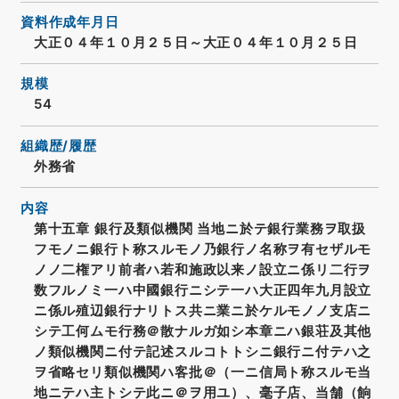
資料作成年月日
大正０４年１０月２５日～大正０４年１０月２５日
規模
54
組織歴/履歴
外務省
内容
第十五章 銀行及類似機関 当地ニ於テ銀行業務ヲ取扱
フモノニ銀行ト称スルモノ乃銀行ノ名称ヲ有セザルモ
ノノ二権アリ前者ハ若和施政以来ノ設立ニ係リ二行ヲ
数フルノミ一ハ中國銀行ニシテ一ハ大正四年九月設立
ニ係ル殖辺銀行ナリトス共ニ業ニ於ケルモノノ支店ニ
シテ工何ムモ行務＠散ナルガ如シ本章ニハ銀荘及其他
ノ類似機関ニ付テ記述スルコトトシニ銀行ニ付テハ之
ヲ省略セリ類似機関ハ客批＠（一ニ信局ト称スルモ当
地ニテハ主トシテ此ニ＠ヲ用ユ）、毫子店、当舗（餉