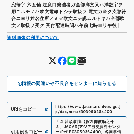
宛毎字 六五仙 注意口発信者ガ全部洋文又ハ洋数字ヲ
用ユルモノハ欧文電報トシテ取扱フ 電文ガ全ク支那符
合ニヨリ姓名住所ノミヲ欧文ニテ認ムルトキハ全部欧
文ノ取扱ヲ受ク 受付配達時間ハ午前七時ヨリ午後十
資料画像の利用について
情報の間違いや不具合をセンターに知らせる
https://www.jacar.archives.go.j
URIをコピー
p/das/meta/B03050364400
「
２ 汕頭事情出版方御依頼之件
３
」
JACAR(アジア歴史資料センタ
引用例をコピー
ー)
Ref.
B03050364400
、
各国事情