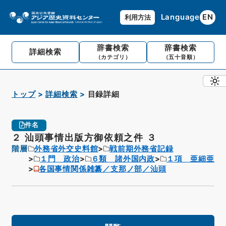
Language
EN
利用方法
辞書検索
辞書検索
詳細検索
（カテゴリ）
（五十音順）
トップ
詳細検索
目録詳細
件名
２ 汕頭事情出版方御依頼之件 ３
階層
外務省外交史料館
戦前期外務省記録
１門 政治
６類 諸外国内政
１項 亜細亜
各国事情関係雑纂／支那ノ部／汕頭