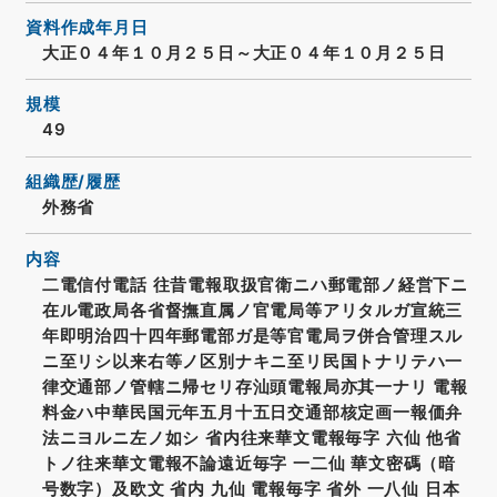
資料作成年月日
大正０４年１０月２５日～大正０４年１０月２５日
規模
49
組織歴/履歴
外務省
内容
二電信付電話 往昔電報取扱官衛ニハ郵電部ノ経営下ニ
在ル電政局各省督撫直属ノ官電局等アリタルガ宣統三
年即明治四十四年郵電部ガ是等官電局ヲ併合管理スル
ニ至リシ以来右等ノ区別ナキニ至リ民国トナリテハ一
律交通部ノ管轄ニ帰セリ存汕頭電報局亦其一ナリ 電報
料金ハ中華民国元年五月十五日交通部核定画一報価弁
法ニヨルニ左ノ如シ 省内往来華文電報毎字 六仙 他省
トノ往来華文電報不論遠近毎字 一二仙 華文密碼（暗
号数字）及欧文 省内 九仙 電報毎字 省外 一八仙 日本