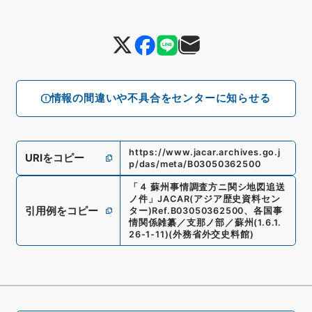
情報の間違いや不具合をセンターに知らせる
https://www.jacar.archives.go.j
URIをコピー
p/das/meta/B03050362500
「
４ 蘇州事情調査方ニ関シ地図追送
ノ件
」
JACAR(アジア歴史資料セン
引用例をコピー
ター)
Ref.
B03050362500
、
各国事
情関係雑纂／支那ノ部／蘇州
(
1.6.1.
26-1-11
)
(
外務省外交史料館
)