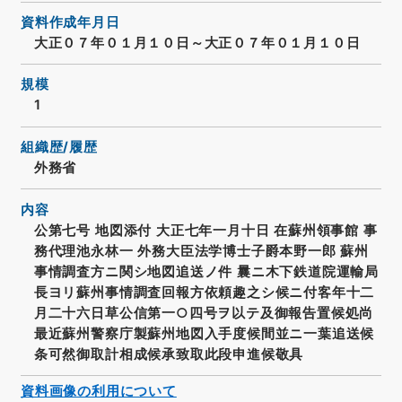
資料作成年月日
大正０７年０１月１０日～大正０７年０１月１０日
規模
1
組織歴/履歴
外務省
内容
公第七号 地図添付 大正七年一月十日 在蘇州領事館 事
務代理池永林一 外務大臣法学博士子爵本野一郎 蘇州
事情調査方ニ関シ地図追送ノ件 曩ニ木下鉄道院運輸局
長ヨリ蘇州事情調査回報方依頼趣之シ候ニ付客年十二
月二十六日草公信第一○四号ヲ以テ及御報告置候処尚
最近蘇州警察庁製蘇州地図入手度候間並ニ一葉追送候
条可然御取計相成候承致取此段申進候敬具
資料画像の利用について