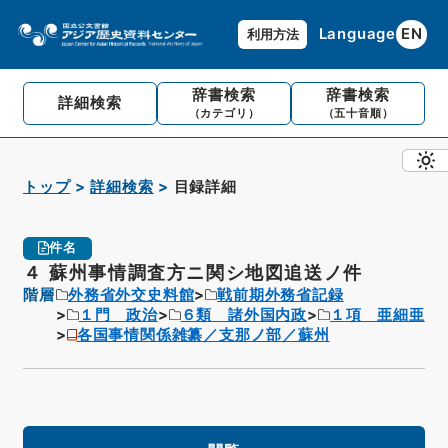
Language
EN
利用方法
辞書検索
辞書検索
詳細検索
（カテゴリ）
（五十音順）
トップ
詳細検索
目録詳細
件名
４ 蘇州事情調査方ニ関シ地図追送ノ件
階層
外務省外交史料館
戦前期外務省記録
１門 政治
６類 諸外国内政
１項 亜細亜
各国事情関係雑纂／支那ノ部／蘇州