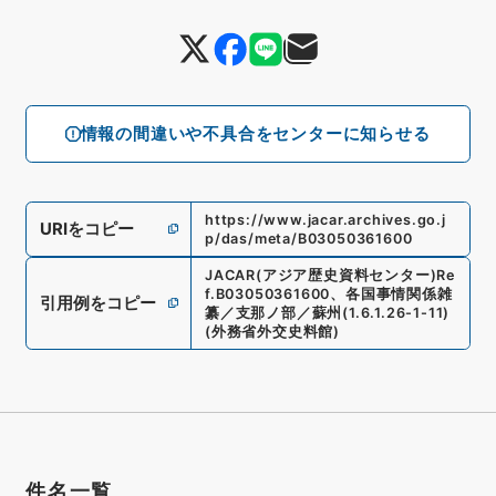
情報の間違いや不具合をセンターに知らせる
https://www.jacar.archives.go.j
URIをコピー
p/das/meta/B03050361600
JACAR(アジア歴史資料センター)
Re
f.
B03050361600
、
各国事情関係雑
引用例をコピー
纂／支那ノ部／蘇州
(
1.6.1.26-1-11
)
(
外務省外交史料館
)
件名一覧