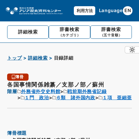
Language
EN
利用方法
辞書検索
辞書検索
詳細検索
（カテゴリ）
（五十音順）
トップ
詳細検索
目録詳細
簿冊
各国事情関係雑纂／支那ノ部／蘇州
階層
外務省外交史料館
戦前期外務省記録
１門 政治
６類 諸外国内政
１項 亜細亜
簿冊標題