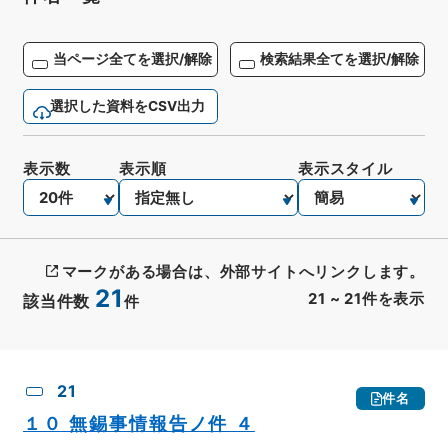
当ページ全てを選択/解除
検索結果全てを選択/解除
選択した資料をCSV出力
表示数
表示順
表示スタイル
マークがある場合は、外部サイトへリンクします。
21
21
~
21
件を表示
該当件数
件
CSV出力
No.
概要情報
画像等
21
件名
１０ 無錫事情報告ノ件 ４