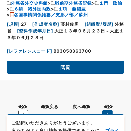
外務省外交史料館
戦前期外務省記録
１門 政治
６類 諸外国内政
１項 亜細亜
各国事情関係雑纂／支那ノ部／蘇州
[
規模
]
27
[
作成者名称
]
藤村俊房
[
組織歴/履歴
]
外務
省
[
資料作成年月日
]
大正１３年０６月２３日～大正１
３年０６月２３日
[
レファレンスコード
]
B03050363700
閲覧
戻る
次へ
1
2
ご訪問いただきありがとうございます。
私たちがより良い情報を提供できるように、
プライ