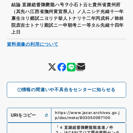
結論 直隷総督陳夔龍ハ号ヲ小石ト云ヒ貴州省貴州府
（其先ハ江西省撫州黄宣県人）ノ人ニシテ光緒十一年
禀生ヨリ郷試ニヨリテ挙人トナリ十二年丙戍科ノ斡林
院庶吉士トナリ殿試ニ一申朝考ニ一等タル先緒十四年
上日
資料画像の利用について
情報の間違いや不具合をセンターに知らせる
https://www.jacar.archives.go.j
URIをコピー
p/das/meta/B03050097100
「
４ 直隷総督陳夔龍観進達ノ件
２
」
JACAR(アジア歴史資料センタ