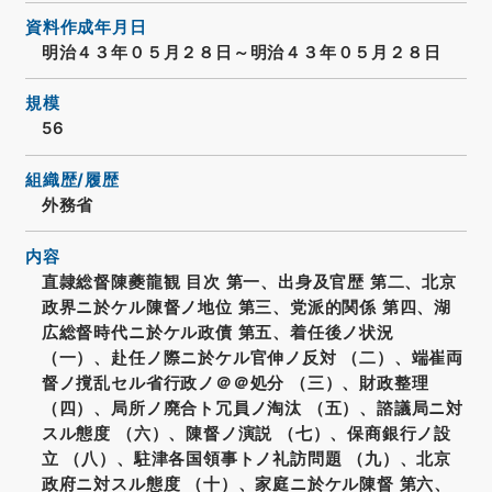
資料作成年月日
明治４３年０５月２８日～明治４３年０５月２８日
規模
56
組織歴/履歴
外務省
内容
直隷総督陳夔龍観 目次 第一、出身及官歴 第二、北京
政界ニ於ケル陳督ノ地位 第三、党派的関係 第四、湖
広総督時代ニ於ケル政債 第五、着任後ノ状況
（一）、赴任ノ際ニ於ケル官伸ノ反対 （二）、端崔両
督ノ撹乱セル省行政ノ＠＠処分 （三）、財政整理
（四）、局所ノ廃合ト冗員ノ淘汰 （五）、諮議局ニ対
スル態度 （六）、陳督ノ演説 （七）、保商銀行ノ設
立 （八）、駐津各国領事トノ礼訪問題 （九）、北京
政府ニ対スル態度 （十）、家庭ニ於ケル陳督 第六、