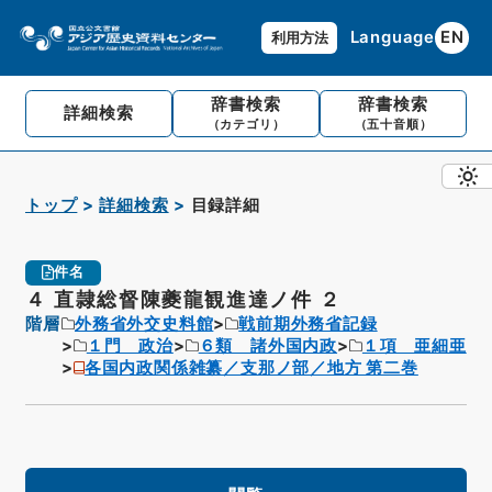
Language
EN
利用方法
辞書検索
辞書検索
詳細検索
（カテゴリ）
（五十音順）
トップ
詳細検索
目録詳細
件名
４ 直隷総督陳夔龍観進達ノ件 ２
階層
外務省外交史料館
戦前期外務省記録
１門 政治
６類 諸外国内政
１項 亜細亜
各国内政関係雑纂／支那ノ部／地方 第二巻