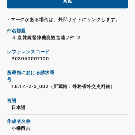
閲覧
マークがある場合は、外部サイトにリンクします。
件名標題
４ 直隷総督陳夔龍観進達ノ件 ２
レファレンスコード
B03050097100
所蔵館における請求番
号
1.6.1.4-2-3_002（所蔵館：外務省外交史料館）
言語
日本語
作成者名称
小幡酉吉