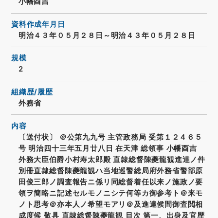
小幡酉吉
資料作成年月日
明治４３年０５月２８日～明治４３年０５月２８日
規模
2
組織歴/履歴
外務省
内容
〔送付状〕 ＠公第九九号 主管政務局 受第１２４６５
号 明治四十三年五月廿八日 在天津 総領事 小幡酉吉
外務大臣伯爵小村寿太郎殿 直隷総督陳夔龍観進達ノ件
別冊直隷総督陳夔龍観ハ当地巡警総局府外務省警部原
田俊三郎ノ調査報告ニ係リ同総督着任以来ノ施政ノ要
領ヲ簡略ニ記述セルモノニシテ何等カ御参考ト＠来モ
ノト思考＠亦本人ノ希望モアリ＠及進達候間御査閲相
成度候 敬具 直隷総督陳夔龍観 目次 第一、出身及官歴