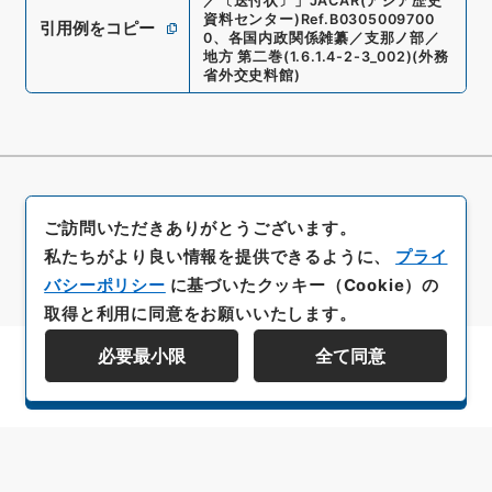
／〔送付状〕
」
JACAR(アジア歴史
資料センター)
Ref.
B0305009700
引用例をコピー
0
、
各国内政関係雑纂／支那ノ部／
地方 第二巻
(
1.6.1.4-2-3_002
)
(
外務
省外交史料館
)
ご訪問いただきありがとうございます。
私たちがより良い情報を提供できるように、
プライ
バシーポリシー
に基づいたクッキー（Cookie）の
取得と利用に同意をお願いいたします。
必要最小限
全て同意
資料群階層を表示する
All rights reserved/Copyright©
Japan Center for Asian Historical Records