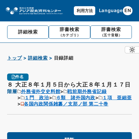
Language
EN
利用方法
辞書検索
辞書検索
詳細検索
（カテゴリ）
（五十音順）
トップ
詳細検索
目録詳細
件名
８ 大正８年１月５日から大正８年１月１７日
階層
外務省外交史料館
戦前期外務省記録
１門 政治
６類 諸外国内政
１項 亜細亜
各国内政関係雑纂／支那ノ部 第二十巻