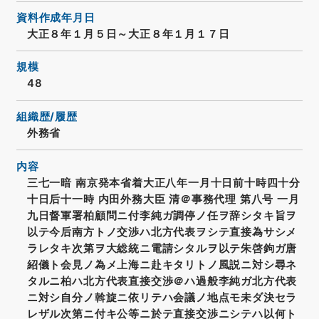
資料作成年月日
大正８年１月５日～大正８年１月１７日
規模
48
組織歴/履歴
外務省
内容
三七一暗 南京発本省着大正八年一月十日前十時四十分
十日后十一時 内田外務大臣 清＠事務代理 第八号 一月
九日督軍署柏顧問ニ付李純ガ調停ノ任ヲ辞シタキ旨ヲ
以テ今后南方トノ交渉ハ北方代表ヲシテ直接為サシメ
ラレタキ次第ヲ大総統ニ電請シタルヲ以テ朱啓鉤ガ唐
紹儀ト会見ノ為メ上海ニ赴キタリトノ風説ニ対シ尋ネ
タルニ柏ハ北方代表直接交渉＠ハ過般李純ガ北方代表
ニ対シ自分ノ斡旋ニ依リテハ会議ノ地点モ未ダ決セラ
レザル次第ニ付キ公等ニ於テ直接交渉ニシテハ以何ト