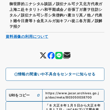
御世辞的ニナシタル談話ノ誤伝ナル可ク又北方代表ガ
上海ニ赴キタリトハ和平期成会ノ谷張丁ガ唐ヲ往訪シ
タルノ誤伝ナル可シ尽シ朱啓鉤ハ素ヨリ其ノ他ノ代表
ト雖今日唐等ト会見スルガ如キフハ徒ニ各方面ノ誤解
ヲ招ク
資料画像の利用について
情報の間違いや不具合をセンターに知らせる
https://www.jacar.archives.go.j
URIをコピー
p/das/meta/B03050038700
「
８ 大正８年１月５日から大正８年
１月１７日
」
JACAR(アジア歴史資