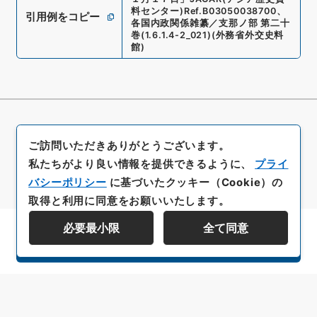
料センター)
Ref.
B03050038700
、
引用例をコピー
各国内政関係雑纂／支那ノ部 第二十
巻
(
1.6.1.4-2_021
)
(
外務省外交史料
館
)
ご訪問いただきありがとうございます。
私たちがより良い情報を提供できるように、
プライ
バシーポリシー
に基づいたクッキー（Cookie）の
取得と利用に同意をお願いいたします。
必要最小限
全て同意
資料群階層を表示する
All rights reserved/Copyright©
Japan Center for Asian Historical Records