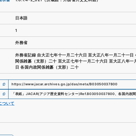
日本語
1
外務省
外務省記録 自大正七年十一月二十六日 至大正八年一月二十一日
関係雑纂（支那）二十 至大正七年十一月二十六日 至大正八年一
日 各国内政関係雑纂（支那）二十
https://www.jacar.archives.go.jp/das/meta/B03050037800
「
表紙
」
JACAR(アジア歴史資料センター)
Ref.
B03050037800
、
各国内政関
について