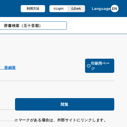
Language
EN
利用方法
Light
Dark
辞書検索
（五十音順）
印刷用ペー
項 亜細亜
ジ
閲覧
マークがある場合は、外部サイトにリンクします。