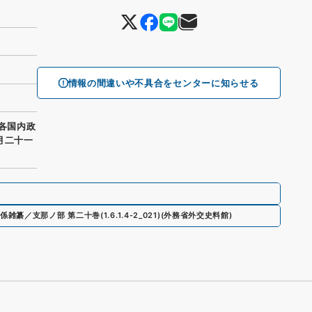
情報の間違いや不具合をセンターに知らせる
 各国内政
月二十一
係雑纂／支那ノ部 第二十巻
(
1.6.1.4-2_021
)
(
外務省外交史料館
)