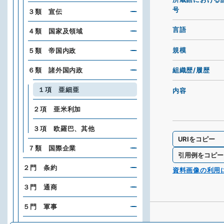
号
３類 宣伝
言語
４類 国家及領域
規模
５類 帝国内政
６類 諸外国内政
組織歴/履歴
１項 亜細亜
内容
２項 亜米利加
３項 欧羅巴、其他
URIをコピー
７類 国際企業
引用例をコピー
２門 条約
資料画像の利用
３門 通商
５門 軍事