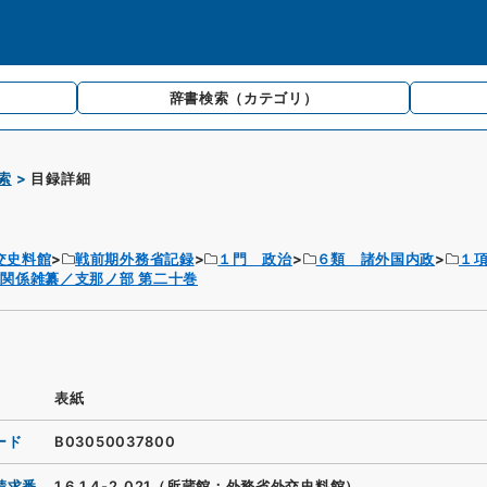
辞書検索
（カテゴリ）
索
目録詳細
交史料館
戦前期外務省記録
１門 政治
６類 諸外国内政
１
関係雑纂／支那ノ部 第二十巻
表紙
ード
B03050037800
請求番
1.6.1.4-2_021（所蔵館：外務省外交史料館）