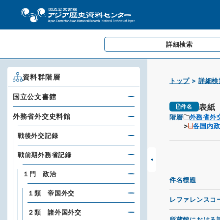
詳細検索
資料群階層
トップ
詳細検
国立公文書館
表紙
件名
外務省外交史料館
階層
外務省外
各国内政
戦後外交記録
戦前期外務省記録
１門 政治
件名標題
１類 帝国外交
レファレンスコ
２類 諸外国外交
所蔵館における