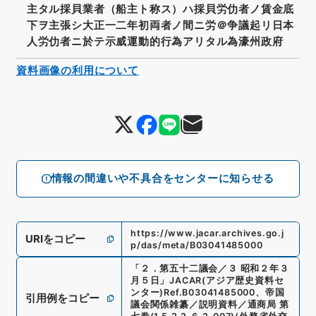
主タル採貝業者（船主ト称ス）ハ採貝労仂者ノ賃金底
下ヲ主張シ大正一二年初両者ノ間ニ労＠争議起リ日本
人労仂者ニ於テ示威運動的行為アリタル為濠州政府
資料画像の利用について
情報の間違いや不具合をセンターに知らせる
https://www.jacar.archives.go.j
URIをコピー
p/das/meta/B03041485000
「
２．第五十二議会／３ 昭和２年３
月５日
」
JACAR(アジア歴史資料セ
ンター)
Ref.
B03041485000
、
帝国
引用例をコピー
議会関係雑纂／説明資料／通商局 第