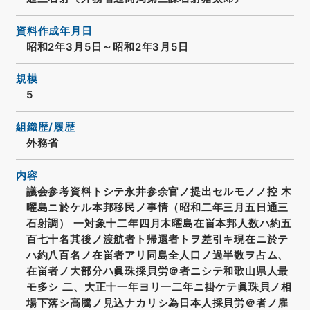
資料作成年月日
昭和2年3月5日～昭和2年3月5日
規模
5
組織歴/履歴
外務省
内容
議会参考資料トシテ永井参余官ノ提出セルモノノ控 木
曜島ニ於ケル本邦移民ノ事情（昭和二年三月五日通三
石射調） 一対象十二年四月木曜島在畄本邦人数ハ約五
百七十名其後ノ渡航者ト帰還者トヲ差引キ現在ニ於テ
ハ約八百名ノ在畄者アリ同島全人口ノ過半数ヲ占ム、
在畄者ノ大部分ハ眞珠採貝労＠者ニシテ和歌山県人最
モ多シ 二、大正十一年ヨリ一二年ニ掛ケテ眞珠貝ノ相
場下落シ高騰ノ見込ナカリシ為日本人採貝労＠者ノ雇