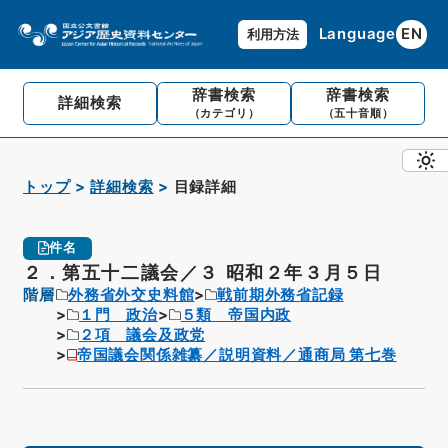
Language
EN
利用方法
辞書検索
辞書検索
詳細検索
（カテゴリ）
（五十音順）
トップ
詳細検索
目録詳細
件名
２．第五十二議会／３ 昭和２年３月５日
階層
外務省外交史料館
戦前期外務省記録
１門 政治
５類 帝国内政
２項 議会及政党
帝国議会関係雑纂／説明資料／通商局 第七巻