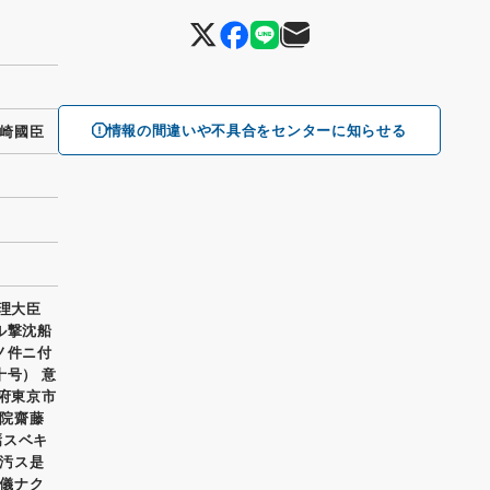
情報の間違いや不具合をセンターに知らせる
崎國臣
理大臣
ル撃沈船
ノ件ニ付
十号） 意
京府東京市
院齋藤
焉スベキ
汚ス是
儀ナク