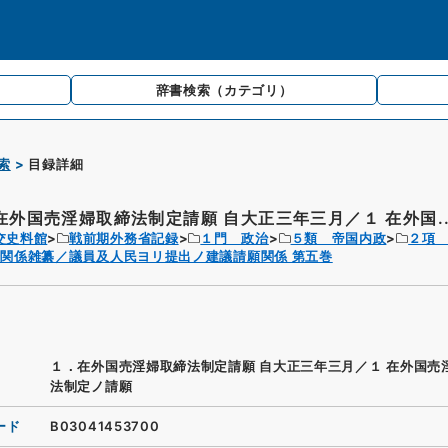
辞書検索
（カテゴリ）
索
目録詳細
在外国売淫婦取締法制定請願 自大正三年三月／１ 在外国..
交史料館
戦前期外務省記録
１門 政治
５類 帝国内政
２項
関係雑纂／議員及人民ヨリ提出ノ建議請願関係 第五巻
１．在外国売淫婦取締法制定請願 自大正三年三月／１ 在外国売
法制定ノ請願
ード
B03041453700