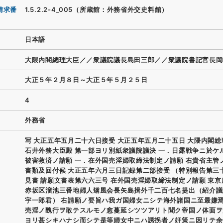
請求番
1.5.2.2-4_005（所蔵館：外務省外交史料館）
日本語
大隈内閣總理大臣／／衆議院議長島田三郎／／衆議院書記官長岡
大正５年２月８日～大正５年５月２５日
4
外務省
写 大正五年五月二十六日接受 大正五年五月二十五日 大隈内閣総
石井外務大臣殿 第一部ヨリ別紙衆議院議決 一．日露戦争ニ於ケ
被害救済ノ請願 一．在外国売淫婦取締法制定ノ請願 右貴省主管
書類及回付候 大正五年六月三日記録第二部接受 （特別報告第三
見書 請願文書表第六六三号 在外国売淫婦取締法制定ノ請願 東
赤坂区溜池三番地婦人矯風会長矢島揖外千二百七名提出（紹介議
宇一郎君） 右請願ノ要旨ハ我ガ国婦女ニシテ海外諸国ニ至最嫌
売淫ノ醜行ヲ敢テスルモノ愈蔓延シツツアリト聞ク帝国ノ体面ヲ
ヨリ甚シキハナシ而シテ是等婦女中ニハ誘拐者ノ奸策ニ因リテ余