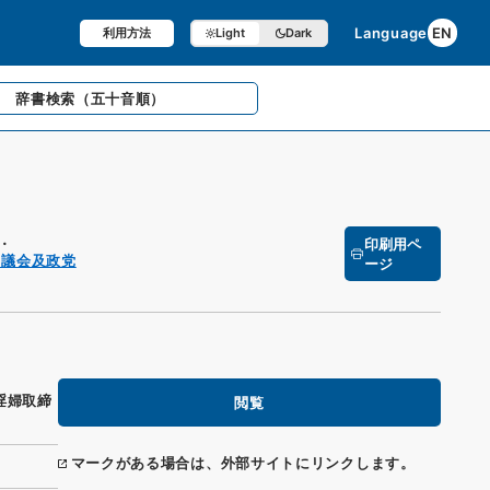
Language
EN
利用方法
Light
Dark
辞書検索
（五十音順）
.
印刷用ペ
 議会及政党
ージ
淫婦取締
閲覧
マークがある場合は、外部サイトにリンクします。