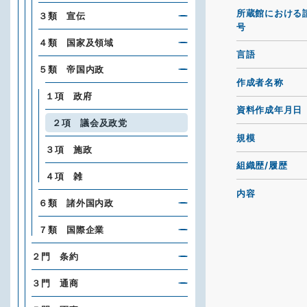
所蔵館における
３類 宣伝
号
４類 国家及領域
言語
５類 帝国内政
作成者名称
１項 政府
資料作成年月日
２項 議会及政党
規模
３項 施政
組織歴/履歴
４項 雑
内容
６類 諸外国内政
７類 国際企業
２門 条約
３門 通商