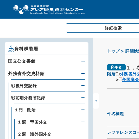
詳細検索
資料群階層
トップ
詳細検
国立公文書館
１．
件名
外務省外交史料館
階層
外務省外
帝国議会
戦後外交記録
戦前期外務省記録
１門 政治
件名標題
１類 帝国外交
レファレンスコ
２類 諸外国外交