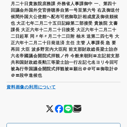
月二十日貴族院庶務課 外務省人事課御中 一、第四十
回議会外国外交官傍聴券自第一号至第六号 右及御送付
候間外国大公使館ヘ配布可然御取計相成度及御依頼候
也 大正七年二月二十五日記録第二部接受 貴族院 文書
課長 大正六年十二月二十日接受 大正六年十二月二十
二日起草 同〃年〃月二十二日附 柚木 送第二四七号 大
正六年十二月二十日発送済 主任 主管 人事課長 急 要
再回 大臣 波多野宮内大臣宛 前支那財政総長梁士詒亦
六名帝國議会開院式拝観ノ件 今般来朝到〓左記前支那
共和国財政総長勲三等梁士詒一行左記七名ヨリ今回可
被為行帝国議会開院式拝観被〓願出＠＠可〓御取計＠
＠〓段申進候也
資料画像の利用について