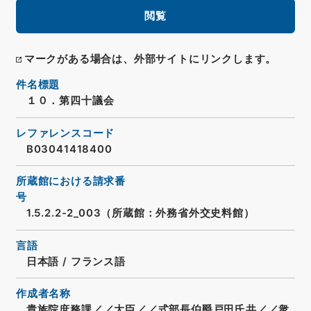
閲覧
マークがある場合は、外部サイトにリンクします。
件名標題
１０．第四十議会
レファレンスコード
B03041418400
所蔵館における請求番
号
1.5.2.2-2_003（所蔵館：外務省外交史料館）
言語
日本語
/
フランス語
作成者名称
貴族院庶務課／／大臣／／式部長伯爵戸田氏共／／衆