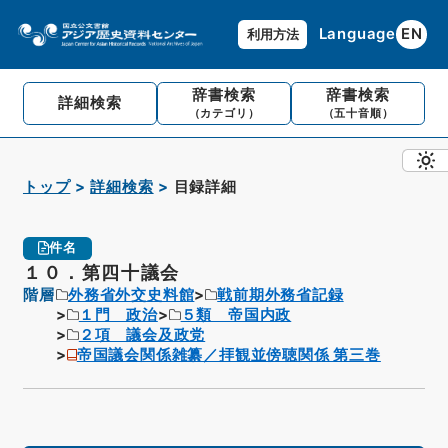
Language
EN
利用方法
辞書検索
辞書検索
詳細検索
（カテゴリ）
（五十音順）
トップ
詳細検索
目録詳細
件名
１０．第四十議会
階層
外務省外交史料館
戦前期外務省記録
１門 政治
５類 帝国内政
２項 議会及政党
帝国議会関係雑纂／拝観並傍聴関係 第三巻