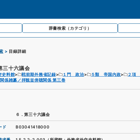
辞書検索
（カテゴリ）
索
目録詳細
第三十六議会
交史料館
戦前期外務省記録
１門 政治
５類 帝国内政
２項
関係雑纂／拝観並傍聴関係 第三巻
６．第三十六議会
ード
B03041418000
請求番
1.5.2.2-2_003（所蔵館：外務省外交史料館）