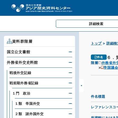
詳細検索
資料群階層
トップ
詳細検
国立公文書館
６．
件名
外務省外交史料館
階層
外務省外
帝国議会
戦後外交記録
戦前期外務省記録
１門 政治
件名標題
１類 帝国外交
レファレンスコ
２類 諸外国外交
所蔵館における