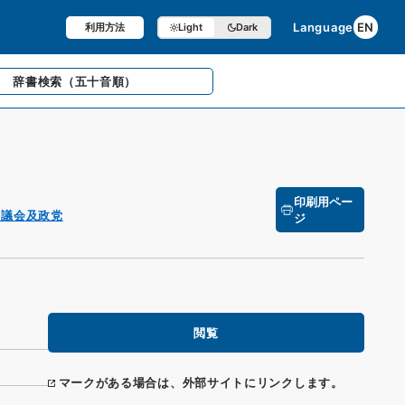
Language
EN
利用方法
Light
Dark
辞書検索
（五十音順）
印刷用ペー
 議会及政党
ジ
閲覧
マークがある場合は、外部サイトにリンクします。