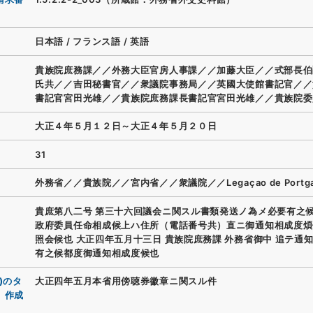
日本語
/
フランス語
/
英語
貴族院庶務課／／外務大臣官房人事課／／加藤大臣／／式部長伯
氏共／／吉田秘書官／／衆議院事務局／／英國大使館書記官／／
書記官宮田光雄／／貴族院庶務課長書記官宮田光雄／／貴族院委
大正４年５月１２日～大正４年５月２０日
31
外務省／／貴族院／／宮内省／／衆議院／／Legaçao de Portga
貴庶第八二号 第三十六回議会ニ関スル書類発送ノ為メ必要有之
政府委員任命相成候上ハ住所（電話番号共）直ニ御通知相成度煩
照会候也 大正四年五月十三日 貴族院庶務課 外務省御中 追テ通
有之候都度御通知相成度候也
)のタ
大正四年五月本省用傍聴券徽章ニ関スル件
、作成