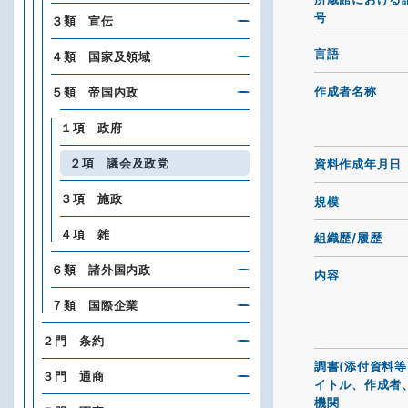
号
３類 宣伝
言語
４類 国家及領域
作成者名称
５類 帝国内政
１項 政府
２項 議会及政党
資料作成年月日
３項 施政
規模
４項 雑
組織歴/履歴
６類 諸外国内政
内容
７類 国際企業
２門 条約
調書(添付資料等
３門 通商
イトル、作成者
機関