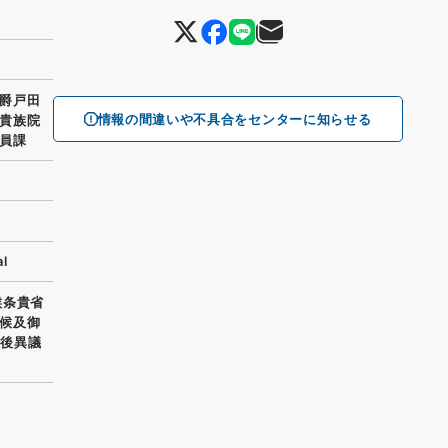
爵戸田
情報の間違いや不具合をセンターに知らせる
貴族院
員課
l
候条貴省
候及御
知後異議