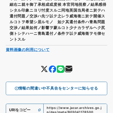
細右ニ就キ御了承相成或度候 本官同地視察ノ結果感得
シタル印象ニヨリ忖度スルニ同地英国当局者ニ於テハ
還付問題ノ交渉ハ先ツ以テ之レラ威海衛ニ於テ開催ス
ルコトヲ希望シ居ルモノゝ如ク其還付条件ハ青島問題
交渉ノ結果如何ノ影響ヲ蒙ルコト少ナカラザルヘク尻
側トシテハ一ニ青島還付ノ条件ヲ以テ威海衛ヲモ律セ
ントスル
資料画像の利用について
情報の間違いや不具合をセンターに知らせる
https://www.jacar.archives.go.j
URIをコピー
p/das/meta/B03041178500