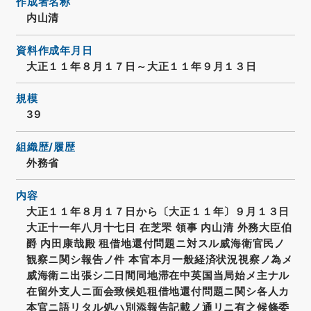
作成者名称
内山清
資料作成年月日
大正１１年８月１７日～大正１１年９月１３日
規模
39
組織歴/履歴
外務省
内容
大正１１年８月１７日から〔大正１１年〕９月１３日
大正十一年八月十七日 在芝罘 領事 内山清 外務大臣伯
爵 内田康哉殿 租借地還付問題ニ対スル威海衛官民ノ
観察ニ関シ報告ノ件 本官本月一般経済状況視察ノ為メ
威海衛ニ出張シ二日間同地滞在中英国当局始メ主ナル
在留外支人ニ面会致候処租借地還付問題ニ関シ各人カ
本官ニ語リタル処ハ別添報告記載ノ通リニ有之候條委