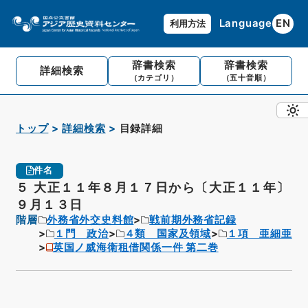
Language
EN
利用方法
辞書検索
辞書検索
詳細検索
（カテゴリ）
（五十音順）
トップ
詳細検索
目録詳細
件名
５ 大正１１年８月１７日から〔大正１１年〕
９月１３日
階層
外務省外交史料館
戦前期外務省記録
１門 政治
４類 国家及領域
１項 亜細亜
英国ノ威海衛租借関係一件 第二巻