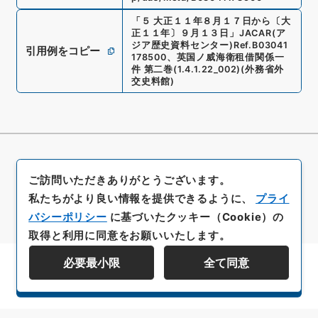
「
５ 大正１１年８月１７日から〔大
正１１年〕９月１３日
」
JACAR(ア
ジア歴史資料センター)
Ref.
B03041
引用例をコピー
178500
、
英国ノ威海衛租借関係一
件 第二巻
(
1.4.1.22_002
)
(
外務省外
交史料館
)
ご訪問いただきありがとうございます。
私たちがより良い情報を提供できるように、
プライ
バシーポリシー
に基づいたクッキー（Cookie）の
取得と利用に同意をお願いいたします。
必要最小限
全て同意
資料群階層を表示する