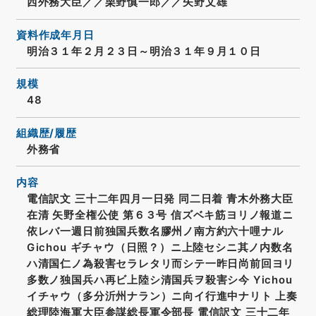
西外務大臣／／栗野慎一郎／／矢野文雄
資料作成年月日
明治３１年２月２３日～明治３１年９月１０日
規模
48
組織歴/履歴
外務省
内容
電信訳文 三十二年四月一日発 同二日着 青木外務大臣
在清 矢野全権公使 第６３号 信ズベキ筋ヨリノ報道ニ
依レバ一週日前独国兵数名膠州ノ南方約六十哩ナル
Gichou ギチャウ（日照？）ニ上陸セシニ其ノ内数名
ハ清国仁ノ為殺害セラレタリ而シテ一昨日尚前回ヨリ
多数ノ独国兵ハ再ビ上陸シ清国兵ヲ殺害シ今 Yichou
イチャウ（多分沂州ナラン）ニ向イ行進中ナリト 上奏
総理陸海軍大臣参謀総長軍令部長 電信訳文 三十二年