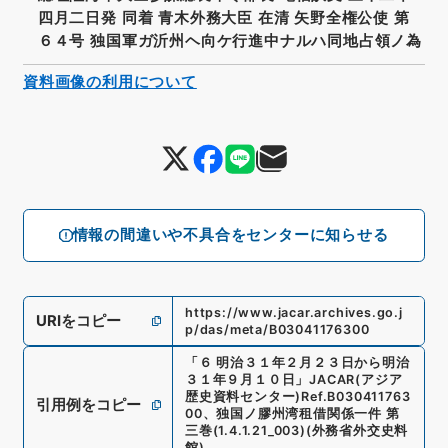
四月二日発 同着 青木外務大臣 在清 矢野全権公使 第
６４号 独国軍ガ沂州ヘ向ケ行進中ナルハ同地占領ノ為
資料画像の利用について
情報の間違いや不具合をセンターに知らせる
https://www.jacar.archives.go.j
URIをコピー
p/das/meta/B03041176300
「
６ 明治３１年２月２３日から明治
３１年９月１０日
」
JACAR(アジア
歴史資料センター)
Ref.
B030411763
引用例をコピー
00
、
独国ノ膠州湾租借関係一件 第
三巻
(
1.4.1.21_003
)
(
外務省外交史料
館
)