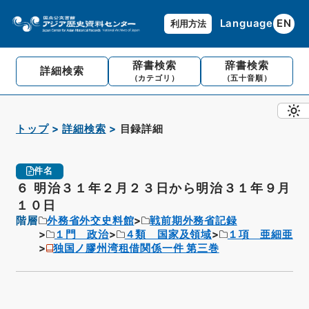
Language
EN
利用方法
辞書検索
辞書検索
詳細検索
（カテゴリ）
（五十音順）
トップ
詳細検索
目録詳細
件名
６ 明治３１年２月２３日から明治３１年９月
１０日
階層
外務省外交史料館
戦前期外務省記録
１門 政治
４類 国家及領域
１項 亜細亜
独国ノ膠州湾租借関係一件 第三巻