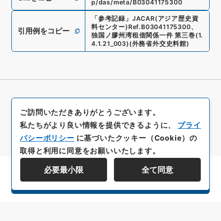
p/das/meta/B03041175300
「
参考記録
」
JACAR(アジア歴史資
料センター)
Ref.
B03041175300
、
引用例をコピー
独国ノ膠州湾租借関係一件 第三巻
(
1.
4.1.21_003
)
(
外務省外交史料館
)
ご訪問いただきありがとうございます。
私たちがより良い情報を提供できるように、
プライ
バシーポリシー
に基づいたクッキー（Cookie）の
取得と利用に同意をお願いいたします。
必要最小限
全て同意
資料群階層を表示する
All rights reserved/Copyright©