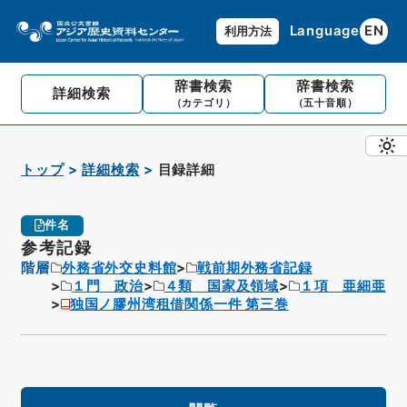
Language
EN
利用方法
辞書検索
辞書検索
詳細検索
（カテゴリ）
（五十音順）
トップ
詳細検索
目録詳細
件名
参考記録
階層
外務省外交史料館
戦前期外務省記録
１門 政治
４類 国家及領域
１項 亜細亜
独国ノ膠州湾租借関係一件 第三巻