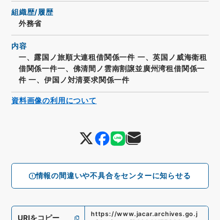
組織歴/履歴
外務省
内容
一、露国ノ旅順大連租借関係一件 一、英国ノ威海衛租
借関係一件一、佛清間ノ雲南割譲並廣州湾租借関係一
件 一、伊国ノ対清要求関係一件
資料画像の利用について
情報の間違いや不具合をセンターに知らせる
https://www.jacar.archives.go.j
URIをコピー